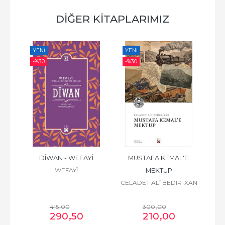
DİĞER KİTAPLARIMIZ
YENI
YENI
YE
-%
30
-%
30
-%
ZÎRÎ
DÎWAN - WEFAYÎ
MUSTAFA KEMAL'E 
WEFAYÎ
MEKTUP
CELADET ALÎ BEDIR-XAN
415
,00
300
,00
290
,50
210
,00