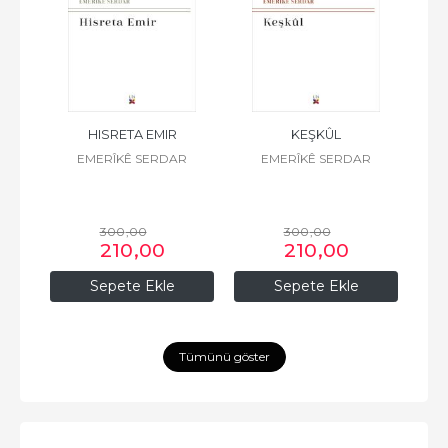
HISRETA EMIR
KEŞKÛL
R
EMERÎKÊ SERDAR
EMERÎKÊ SERDAR
300
,00
300
,00
210
,00
210
,00
Sepete Ekle
Sepete Ekle
Tümünü göster