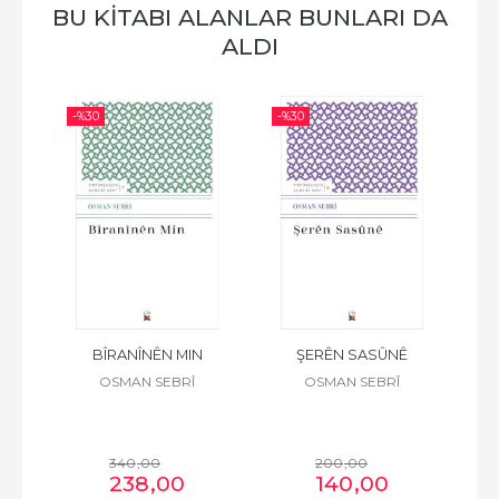
BU KİTABI ALANLAR BUNLARI DA
ALDI
-%
30
-%
30
-%
MEDÊ
BÎRANÎNÊN MIN
ŞERÊN SASÛNÊ
OSMAN SEBRÎ
OSMAN SEBRÎ
E
340
,00
200
,00
238
,00
140
,00