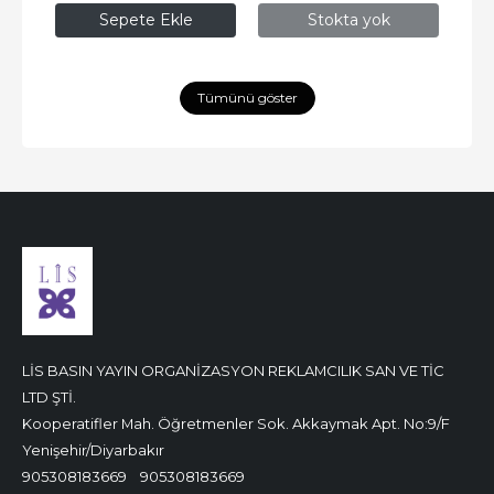
Sepete Ekle
Stokta yok
Tümünü göster
LİS BASIN YAYIN ORGANİZASYON REKLAMCILIK SAN VE TİC
LTD ŞTİ.
Kooperatifler Mah. Öğretmenler Sok. Akkaymak Apt. No:9/F
Yenişehir/Diyarbakır
905308183669
905308183669