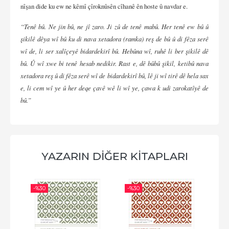
nîşan dide ku ew ne kêmî çîroknûsên cîhanê ên hoste û navdar e.
“Tenê bû. Ne jin bû, ne jî zaro. Ji zû de tenê mabû. Her tenê ew bû û
şikilê dêya wî bû ku di nava xetadora (ramka) reş de bû û di fêza serê
wî de, li ser xalîçeyê bidardekirî bû. Hebûna wî, ruhê li ber şikilê dê
bû. Û wî xwe bi tenê hesab nedikir. Rast e, dê bûbû şikil, ketibû nava
xetadora reş û di fêza serê wî de bidardekirî bû, lê ji wî tirê dê hela sax
e, li cem wî ye û her deqe çavê wê li wî ye, çawa k udi zarokatîyê de
bû.”
YAZARIN DİĞER KİTAPLARI
-%
30
-%
30
-%