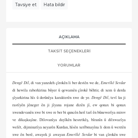
Tavsiye et
Hata bildir
AÇIKLAMA
TAKSIT SEÇENEKLERI
YORUMLAR
Dengê Dil
, di van yanzdeh çîrokên li ber destên we de,
Emerîkê Serdar
di hewila raberkirina bûyer û qewamên çîrokê bêhtir, di xem û derda
şîyarkirina hîs û derûnîya karakterên xwe de ye.
Dengê Dil
, tevî ku ji
rastîyên jêneger ên ji jîyana rojane dizên jî, ew qonax bi qonax
xwendevanên xwe bi xwe re ber bi quncên herî tarî ên bûnewerîya mirov
ve dikaşkaşîne. Dilovanîya dayîkên hesretkêş, bîranîn û dilxwazîya
welêt, dijminatîya neyarên Kurdan, hîsên xerîbmayîna li dem û wextên
xwe ên berê, awayek ji awayan
Emerîkê Serdar
bi van çîrokên xwe