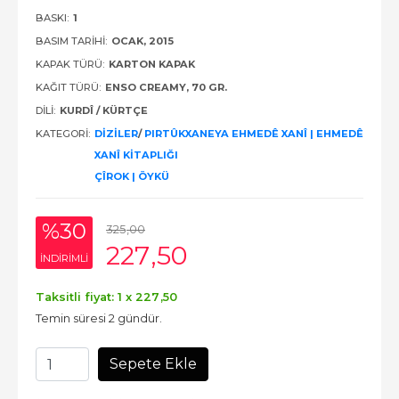
BASKI:
1
BASIM TARIHI:
OCAK, 2015
KAPAK TÜRÜ:
KARTON KAPAK
KAĞIT TÜRÜ:
ENSO CREAMY, 70 GR.
DILI:
KURDÎ / KÜRTÇE
KATEGORI:
DİZİLER
/
PIRTÛKXANEYA EHMEDÊ XANÎ | EHMEDÊ
XANÎ KİTAPLIĞI
ÇÎROK | ÖYKÜ
%30
325
,00
227
,50
INDIRIMLI
Taksitli fiyat: 1 x
227
,50
Temin süresi 2 gündür.
Sepete Ekle