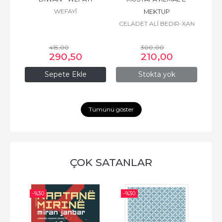
WEFAYÎ
MEKTUP
CELADET ALÎ BEDIR-XAN
415
,00
300
,00
290
,50
210
,00
Sepete Ekle
Stokta yok
Tümünü göster
ÇOK SATANLAR
-%
30
-%
30
-%