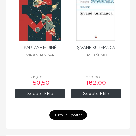
 K.
KAPTANÊ MIRINÊ
ŞIVANÊ KURMANCA
F
Z
MÎRAN JANBAR
EREB ŞEMO
215
,00
260
,00
150
,50
182
,00
Sepete Ekle
Sepete Ekle
Tümünü göster