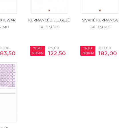
EXTEWAR
KURMANCÊD ELEGEZÊ
ŞIVANÊ KURMANCA
ŞEMO
EREB ŞEMO
EREB ŞEMO
05
,00
175
,00
260
,00
%30
%30
283
,50
122
,50
182
,00
İNDİRİM
İNDİRİM