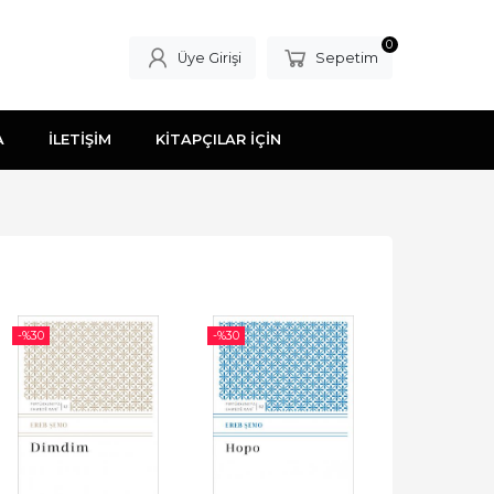
0
Üye Girişi
Sepetim
A
İLETİŞİM
KİTAPÇILAR İÇİN
-%
30
-%
30