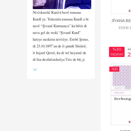
Nivîskarekî Kurd û bavê romana
Kurdî ye. Yekemîn romana Kurdî a bi
JÎYANA B
navê “Şivanê Kurmanca” ku bêtir di
EREB 
nava gel de wekî “Şivanê Kurd”
hatiye naskirin nivîsîye. Erebê Şemo,
di 23.10.1897’an de li gundê Sûsûzê,
4
%30
li bajarê Qersê, ku di wê heyamê de
İNDİRİM
di bin desthilatdarîya Ûris de bû, ji
dayik bûye. Erebê Şemo piştî
-%
30
xwendina xwe ya pêşîn diqedîne di
sala 1913’an de dema ku 16 salî bû
derbasî ser karê paletîyê dibe. Ereb
Şemo ji bilî zimanê Kurdî welê jî bi
Ûrisî, Tirkî, Yewnanî û Ermenkî
dizanîbû. Demeke dirêj di Komîteya
Navendî ya Partîya Kominîst a
Ermenîstanê de cî digire. Di sala
1931’ê de Ereb Şemo li Lenîngradê