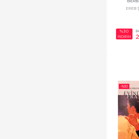
BERB
rastî Qanatê Kurdo tê. Û hevaltîyeke
EREB 
baş di navbera wan de çê dibe. Li wir
dest bi xebata lîteraturî û zanistî
dike. Li wê derê nivîsên di derbarê
pirsgirêkên Kurdî de amade dike û li
3
%30
2
İNDİRİM
Ermenistanê çap dike. Di sala
1937’an de ji alîyê Stalîn ve tê
sirgûnkirin, wî dişînin qeraxa Okêrna
Cemidî. Heta sala 1956’an ew li wê
derê dimîne. Piştî mirina Stalîn ew
azad dibe û carake din vedigere
Ermenistanê. Sala 1966’an ew
-%
30
romana xwe ya dîrokî “Dimdim”
belav dike. Di sala 1967’an de jî ew
li Moskowayê berhevoka “Hikayetên
Gelê Kurd” û romana xwe ya bi navê
“Rîya Bextewar” diweşîne. Li
Sêntora Yerewanê, li ser dîwarê
maleke ku Erebê Şemo salên xwe
yên dawîyê li wê derê derbas kiribû,