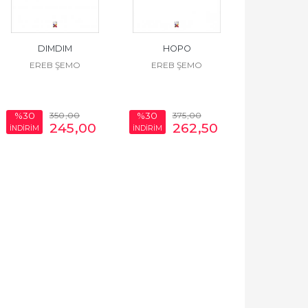
DIMDIM
HOPO
EREB ŞEMO
EREB ŞEMO
350
,00
375
,00
%30
%30
245
,00
262
,50
İNDİRİM
İNDİRİM