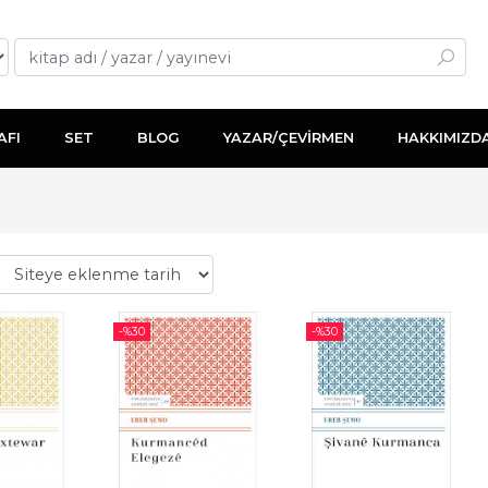
AFI
SET
BLOG
YAZAR/ÇEVİRMEN
HAKKIMIZD
-%
30
-%
30