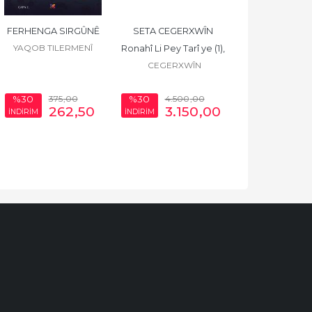
FERHENGA SIRGÛNÊ
SETA CEGERXWÎN 
YAQOB TILERMENÎ
Ronahî Li Pey Tarî ye (1), 
CEGERXWÎN
Ji Min Dil Bir Bi Carek (2)
375
,00
4.500
,00
%30
%30
262
,50
3.150
,00
İNDİRİM
İNDİRİM