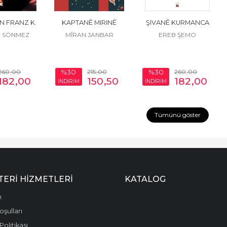
N FRANZ K.
KAPTANÊ MIRINÊ
ŞIVANÊ KURMANCA
 SÖNMEZ
MÎRAN JANBAR
EREB ŞEMO
260
,00
215
,00
260
,00
%30
%30
182
,00
150
,50
182
,00
İNDİRİM
İNDİRİM
Tümünü göster
ERI HIZMETLERI
KATALOG
m
şulları
 Politikası