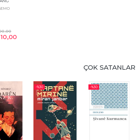
ANG
ŞEMO
00
,00
10
,00
ÇOK SATANLAR
-%
30
-%
30