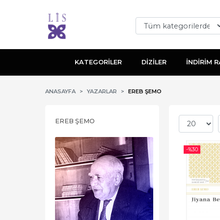
KATEGORİLER
DİZİLER
İNDİRİM R
ANASAYFA
YAZARLAR
EREB ŞEMO
EREB ŞEMO
-%
30