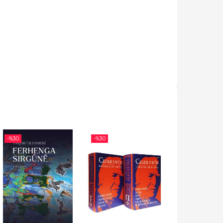
-%
30
-%
30