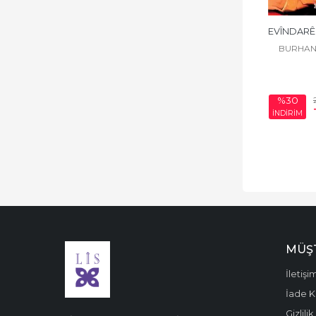
wiha hatiye nivîsandin: “Di vê malê
de, ji sala 1963–1978 temenê xwe
EVÎNDARÊ
derbas kiriye rewşenbîrê Kurd û
BURHAN
karkerê muxulqetîyê Erebê Şemo
Şamilov.”
%30
İNDİRİM
MÜŞT
İletişi
İade Ko
Gizlilik