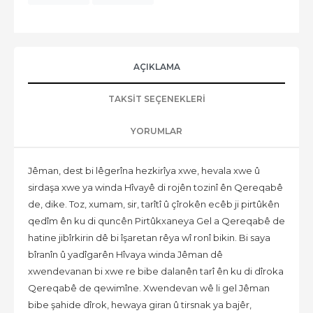
AÇIKLAMA
TAKSIT SEÇENEKLERI
YORUMLAR
Jêman, dest bi lêgerîna hezkirîya xwe, hevala xwe û
sirdaşa xwe ya winda Hîvayê di rojên tozinî ên Qereqabê
de, dike. Toz, xumam, sir, tarîtî û çîrokên ecêb ji pirtûkên
qedîm ên ku di quncên Pirtûkxaneya Gel a Qereqabê de
hatine jibîrkirin dê bi îşaretan rêya wî ronî bikin. Bi saya
bîranîn û yadîgarên Hîvaya winda Jêman dê
xwendevanan bi xwe re bibe dalanên tarî ên ku di dîroka
Qereqabê de qewimîne. Xwendevan wê li gel Jêman
bibe şahide dîrok, hewaya giran û tirsnak ya bajêr,