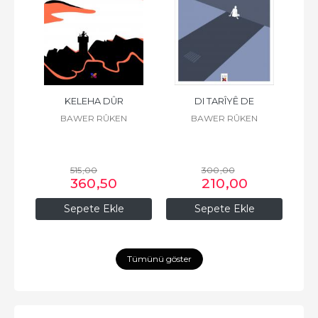
KELEHA DÛR
DI TARÎYÊ DE
BAWER RÛKEN
BAWER RÛKEN
515
,00
300
,00
360
,50
210
,00
Sepete Ekle
Sepete Ekle
Tümünü göster