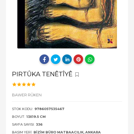
PIRTÛKA TENÊTÎYÊ
BAWER RÛKEN
STOK KODU:
9786057535467
BOYUT:
13X19.5 CM
SAYFA SAYISI:
336
BASIM YERI:
BIZIM BÜRO MATBAACILIK, ANKARA