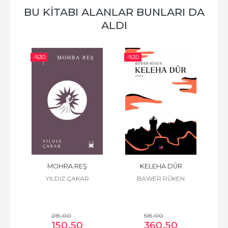
BU KİTABI ALANLAR BUNLARI DA
ALDI
-%
30
-%
30
-%
 
MOHRA REŞ
KELEHA DÛR
CH
YILDIZ ÇAKAR
BAWER RÛKEN
İRÊ 
215
,00
515
,00
150
,50
360
,50