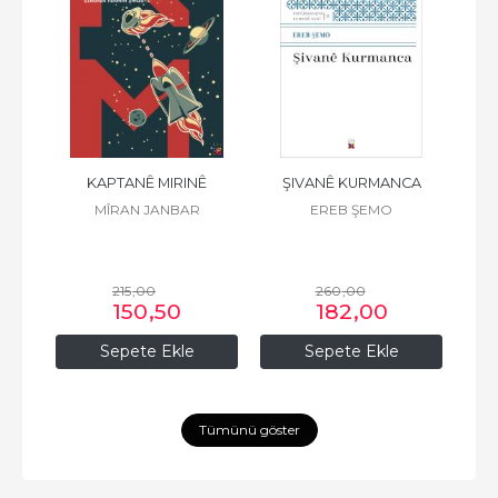
 K.
KAPTANÊ MIRINÊ
ŞIVANÊ KURMANCA
F
Z
MÎRAN JANBAR
EREB ŞEMO
215
,00
260
,00
150
,50
182
,00
Sepete Ekle
Sepete Ekle
Tümünü göster