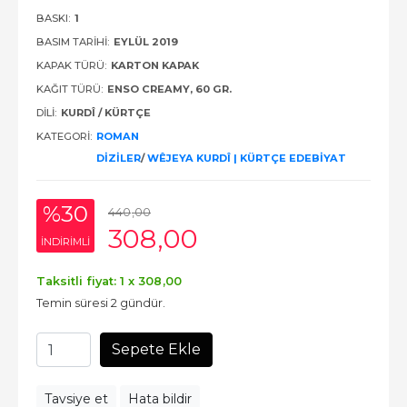
BASKI:
1
BASIM TARIHI:
EYLÜL 2019
KAPAK TÜRÜ:
KARTON KAPAK
KAĞIT TÜRÜ:
ENSO CREAMY, 60 GR.
DILI:
KURDÎ / KÜRTÇE
KATEGORI:
ROMAN
DİZİLER
/
WÊJEYA KURDÎ | KÜRTÇE EDEBİYAT
%30
440
,00
308
,00
INDIRIMLI
Taksitli fiyat: 1 x
308
,00
Temin süresi 2 gündür.
Sepete Ekle
Tavsiye et
Hata bildir