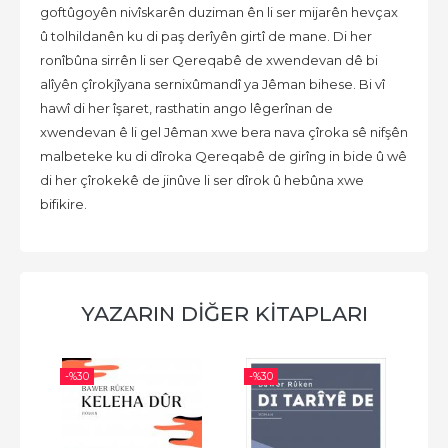
goftûgoyên nivîskarên duziman ên li ser mijarên hevçax
û tolhildanên ku di paş derîyên girtî de mane. Di her
ronîbûna sirrên li ser Qereqabê de xwendevan dê bi
alîyên çîrokjîyana sernixûmandî ya Jêman bihese. Bi vî
hawî di her îşaret, rasthatin ango lêgerînan de
xwendevan ê li gel Jêman xwe bera nava çîroka sê nifşên
malbeteke ku di dîroka Qereqabê de girîng in bide û wê
di her çîrokekê de jinûve li ser dîrok û hebûna xwe
bifikire.
YAZARIN DİĞER KİTAPLARI
-%
30
-%
30
-%