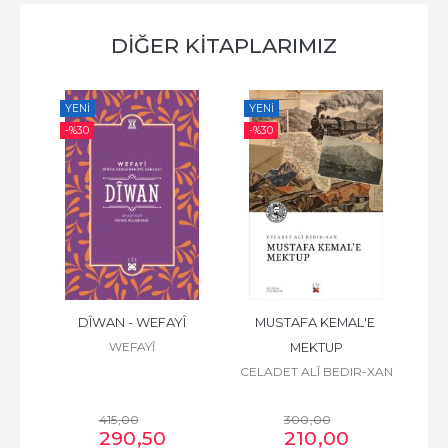
DİĞER KİTAPLARIMIZ
YENI
YENI
YE
-%
30
-%
30
-%
ZÎRÎ
DÎWAN - WEFAYÎ
MUSTAFA KEMAL'E 
WEFAYÎ
MEKTUP
CELADET ALÎ BEDIR-XAN
415
,00
300
,00
290
,50
210
,00