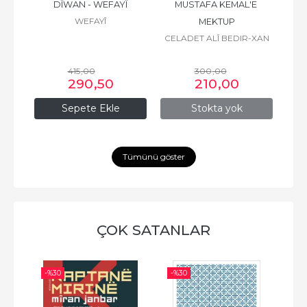
ZÎRÎ
DÎWAN - WEFAYÎ
MUSTAFA KEMAL'E 
WEFAYÎ
MEKTUP
CELADET ALÎ BEDIR-XAN
415
,00
300
,00
290
,50
210
,00
Sepete Ekle
Stokta yok
Tümünü göster
ÇOK SATANLAR
-%
30
-%
30
-%