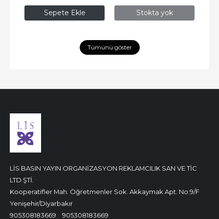
Sepete Ekle
Stokta yok
Tümünü göster
LİS BASIN YAYIN ORGANİZASYON REKLAMCILIK SAN VE TİC
LTD ŞTİ.
Kooperatifler Mah. Öğretmenler Sok. Akkaymak Apt. No:9/F
Yenişehir/Diyarbakır
905308183669
905308183669