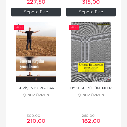
227
,50
315
,00
Sepete Ekle
Sepete Ekle
-%
30
-%
30
SEVİŞEN KURGULAR
UYKUSU BÖLÜNENLER
ŞENER ÖZMEN
ŞENER ÖZMEN
300
,00
260
,00
210
,00
182
,00