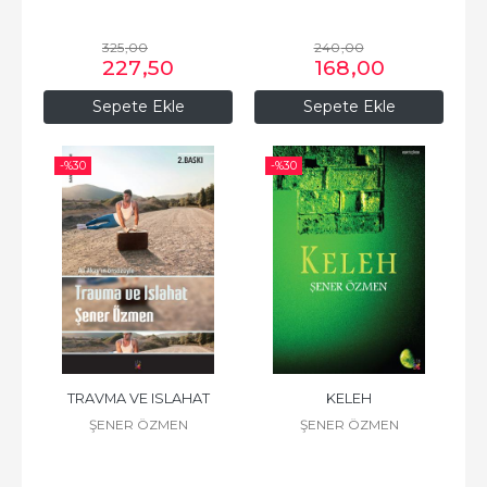
325
,00
240
,00
227
,50
168
,00
Sepete Ekle
Sepete Ekle
-%
30
-%
30
TRAVMA VE ISLAHAT
KELEH
ŞENER ÖZMEN
ŞENER ÖZMEN