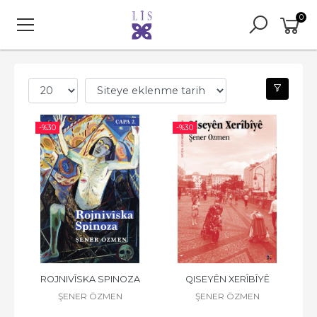
0
-%
30
-%
30
ROJNIVÎSKA SPINOZA
QISEYÊN XERÎBÎYÊ
ŞENER ÖZMEN
ŞENER ÖZMEN