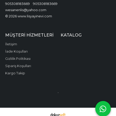
905308183669
905308183669
wesanenlis@yahoo.com
© 2026 www.lisyayinevi.com
MÜŞTERI HIZMETLERI
KATALOG
İletişim
İade Koşulları
Gizlilik Politikası
Sipariş Koşulları
Kargo Takip
.