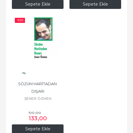
Sepete Ekle
Sepete Ekle
-%
30
SÖZÜM HARİTADAN 
DIŞARI
ŞENER ÖZMEN
190
,00
133
,00
Sepete Ekle