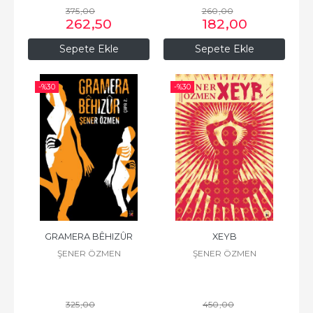
375
,00
260
,00
262
,50
182
,00
Sepete Ekle
Sepete Ekle
-%
30
-%
30
GRAMERA BÊHIZÛR
XEYB
ŞENER ÖZMEN
ŞENER ÖZMEN
325
,00
450
,00