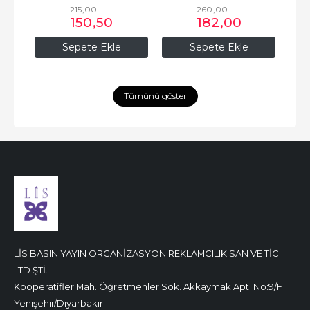
215
,00
260
,00
150
,50
182
,00
Sepete Ekle
Sepete Ekle
Tümünü göster
LİS BASIN YAYIN ORGANİZASYON REKLAMCILIK SAN VE TİC
LTD ŞTİ.
Kooperatifler Mah. Öğretmenler Sok. Akkaymak Apt. No:9/F
Yenişehir/Diyarbakır