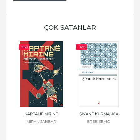
ÇOK SATANLAR
-%
30
-%
30
-%
 K.
KAPTANÊ MIRINÊ
ŞIVANÊ KURMANCA
F
Z
MÎRAN JANBAR
EREB ŞEMO