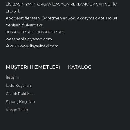
LİS BASIN YAYIN ORGANİZASYON REKLAMCILIK SAN VE TİC
LTD ŞTİ.
Kooperatifler Mah. Öğretmenler Sok. Akkaymak Apt. No:9/F
Yenişehir/Diyarbakır
905308183669
905308183669
wesanenlis@yahoo.com
© 2026 www.lisyayinevi.com
MÜŞTERI HIZMETLERI
KATALOG
İletişim
İade Koşulları
Gizlilik Politikası
Sipariş Koşulları
Kargo Takip