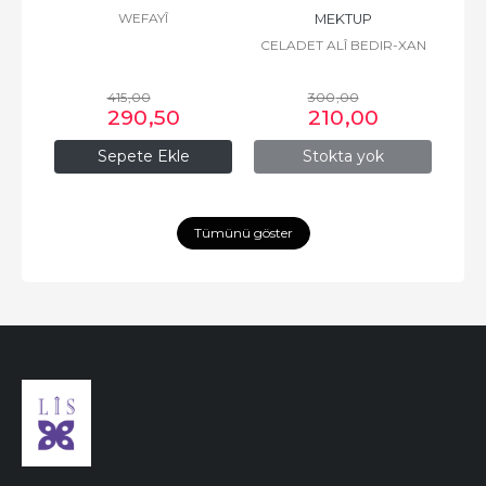
WEFAYÎ
MEKTUP
CELADET ALÎ BEDIR-XAN
415
,00
300
,00
290
,50
210
,00
Sepete Ekle
Stokta yok
Tümünü göster