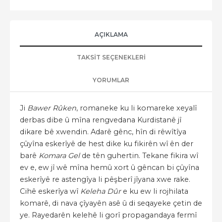
AÇIKLAMA
TAKSIT SEÇENEKLERI
YORUMLAR
Ji
Bawer Rûken
, romaneke ku li komareke xeyalî
derbas dibe û mîna rengvedana Kurdistanê jî
dikare bê xwendin. Adarê gênc, hîn di rêwîtîya
çûyîna eskerîyê de hest dike ku fikirên wî ên der
barê
Komara Gel
de tên guhertin. Tekane fikira wî
ev e, ew jî wê mîna hemû xort û gêncan bi çûyîna
eskerîyê re astengîya li pêşberî jîyana xwe rake.
Cihê eskerîya wî
Keleha Dûr
e ku ew li rojhilata
komarê, di nava çîyayên asê û di seqayeke çetin de
ye. Rayedarên kelehê li gorî propagandaya fermî