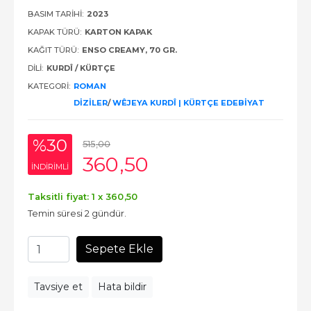
BASIM TARIHI:
2023
KAPAK TÜRÜ:
KARTON KAPAK
KAĞIT TÜRÜ:
ENSO CREAMY, 70 GR.
DILI:
KURDÎ / KÜRTÇE
KATEGORI:
ROMAN
DİZİLER
/
WÊJEYA KURDÎ | KÜRTÇE EDEBİYAT
%30
515
,00
360
,50
INDIRIMLI
Taksitli fiyat: 1 x
360
,50
Temin süresi 2 gündür.
Sepete Ekle
Tavsiye et
Hata bildir