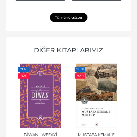
Tümünü göster
DİĞER KİTAPLARIMIZ
YENI
YENI
YE
-%
30
-%
30
-%
ZÎRÎ
DÎWAN - WEFAYÎ
MUSTAFA KEMAL'E 