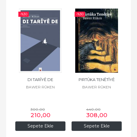
-%
30
-%
30
-%
DI TARÎYÊ DE
PIRTÛKA TENÊTÎYÊ
BAWER RÛKEN
BAWER RÛKEN
300
,00
440
,00
210
,00
308
,00
Sepete Ekle
Sepete Ekle