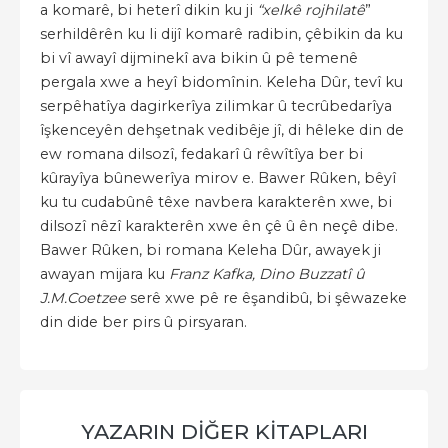
a komarê, bi heterî dikin ku ji
“xelkê rojhilatê
”
serhildêrên ku li dijî komarê radibin, çêbikin da ku
bi vî awayî dijminekî ava bikin û pê temenê
pergala xwe a heyî bidomînin. Keleha Dûr, tevî ku
serpêhatîya dagirkerîya zilimkar û tecrûbedarîya
îşkenceyên dehşetnak vedibêje jî, di hêleke din de
ew romana dilsozî, fedakarî û rêwîtîya ber bi
kûrayîya bûnewerîya mirov e. Bawer Rûken, bêyî
ku tu cudabûnê têxe navbera karakterên xwe, bi
dilsozî nêzî karakterên xwe ên çê û ên neçê dibe.
Bawer Rûken, bi romana Keleha Dûr, awayek ji
awayan mijara ku
Franz Kafka, Dino Buzzatî û
J.M.Coetzee
serê xwe pê re êşandibû, bi şêwazeke
din dide ber pirs û pirsyaran.
YAZARIN DİĞER KİTAPLARI