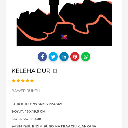
KELEHA DÛR
BAWER RÛKEN
STOK KODU:
9786257724869
BOYUT:
13 X 19,5 CM
SAYFA SAYISI:
408
BASIM YERI:
BIZIM BÜRO MATBAACILIK, ANKARA