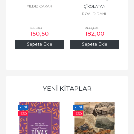
YILDIZ ÇAKAR
İRÊ 
ÇÎKOLATAN
ROALD DAHL
215
,00
260
,00
150
,50
182
,00
Sepete Ekle
Sepete Ekle
YENİ KİTAPLAR
YENI
YENI
YE
-%
30
-%
30
-%