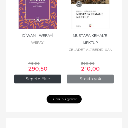
ZÎRÎ
DÎWAN - WEFAYÎ
MUSTAFA KEMAL'E 
WEFAYÎ
MEKTUP
CELADET ALÎ BEDIR-XAN
415
,00
300
,00
290
,50
210
,00
Sepete Ekle
Stokta yok
Tümünü göster