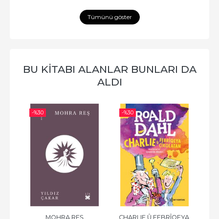
Tümünü göster
BU KİTABI ALANLAR BUNLARI DA
ALDI
-%
30
-%
30
-%
 
MOHRA REŞ
CHARLIE Û FEBRÎQEYA 