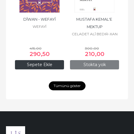
ZÎRÎ
DÎWAN - WEFAYÎ
MUSTAFA KEMAL'E 
WEFAYÎ
MEKTUP
CELADET ALÎ BEDIR-XAN
415
,00
300
,00
290
,50
210
,00
Sepete Ekle
Stokta yok
Tümünü göster