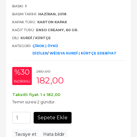
BASKI:
1
BASIM TARIHI:
HAZIRAN, 2018
KAPAK TÜRÜ:
KARTON KAPAK
KAĞIT TÜRÜ:
ENSO CREAMY, 60 GR.
DILI:
KURDÎ / KÜRTÇE
KATEGORI:
ÇÎROK | ÖYKÜ
DİZİLER
/
WÊJEYA KURDÎ | KÜRTÇE EDEBİYAT
%30
260
,00
182
,00
INDIRIMLI
Taksitli fiyat: 1 x
182
,00
Temin süresi 2 gündür.
Sepete Ekle
Tavsiye et
Hata bildir