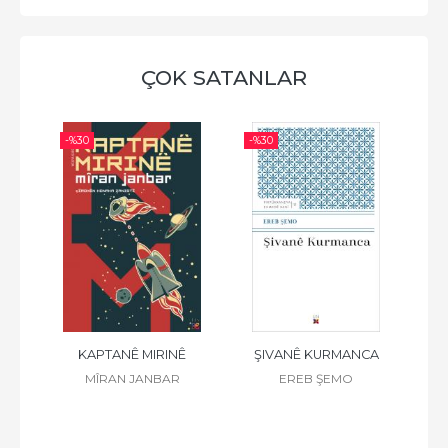
ÇOK SATANLAR
-%
30
-%
30
-%
 K.
KAPTANÊ MIRINÊ
ŞIVANÊ KURMANCA
F
Z
MÎRAN JANBAR
EREB ŞEMO