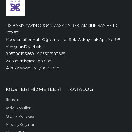
LİS BASIN YAYIN ORGANİZASYON REKLAMCILIK SAN VE TİC
LTD ŞTİ.
Kooperatifler Mah. Öğretmenler Sok. Akkaymak Apt. No:9/F
Yenişehir/Diyarbakır
905308183669
905308183669
wesanenlis@yahoo.com
© 2026 www.lisyayinevi.com
MÜŞTERI HIZMETLERI
KATALOG
İletişim
İade Koşulları
Gizlilik Politikası
Sipariş Koşulları