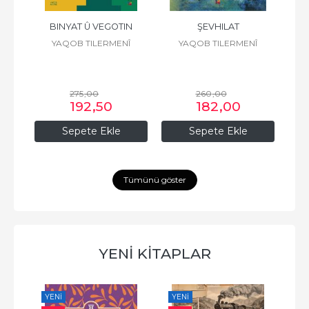
BINYAT Û VEGOTIN
ŞEVHILAT
Î
YAQOB TILERMENÎ
YAQOB TILERMENÎ
275
,00
260
,00
192
,50
182
,00
Sepete Ekle
Sepete Ekle
Tümünü göster
YENİ KİTAPLAR
YENI
YENI
YE