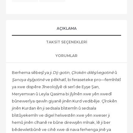
AÇIKLAMA
TAKSIT SEÇENEKLERI
YORUMLAR
Berhema sêbeşî ya ji
Dij-gotin
,
Çîrokên dilêş/vegotinê
û
Şanoya êş/gotinê
ve pêkhatî, bi feraseteke pro—femînîstî
ya xwe dispêre Jîneolojîyê di serî de Eyşe Şan,
Meryemxan û Leyla Qasima bi jîyînên xwe yên xwedî
bûnewerîya qewîn giyanê jinên Kurd vedibêje. Çîrokên
jinên Kurdan ên ji sedsala bîstemîn û sedsala
bîstûyekemîn ve digel helwestên xwe yên xweser ji
hemû jinên cîhanê re bûne direwşên mînak, lê ji ber
bêdewletbûnê ve cihê xwe di nava ferhenga jinê ya