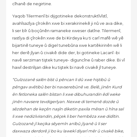
cîhanê de negirtine.
Yaqob Tilermenî bi dijgotineke dekonstruktîvîstî,
avahîsazîya çîrokên xwe bi xerakirinekê ji nû ve ava dike,
li ser bîr û boçûnên ramaneke xweser datîne. Tilermenî,
rastîya di çîrokên xwe de bi Kirdeya ku ti carî mafê wê yê
bijartinê tuneye û digel tunebûna xwe kartêkirinên wê li
her derê jîyan û civakê dide der, bi gotineke Lacanî -bi
navê serziman tiştek tuneye- diguncîne û raber dike. Bi vî
hawî destnîşan dike ku tiştek bi navê civakê jî tuneye.
“Gulzozanê salên bîst û pêncan li dû xwe hiştibû û
pêngav avêtibû ber bi navserebûnê ve. Belê, jinên Kurd
ên fetloneka salên bîstan li xwe dibuhurandin êdî weke
jinên navsere tevdigerîyan. Nexwe di temenê dozde û
sêzdehan de keçên naşîn diketin paxila mêran û hîna sal
li xwe nedizîvirandin, pêçek li ber hembêza xwe didîtin.
Gulzozanê jî keçika sêyemîn anîbû jîyanê û li ser
daxwaza derdorê ji bo ku lawekî diyarî mêr û civakê bike,