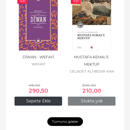
-%
30
-%
30
-%
ZÎRÎ
DÎWAN - WEFAYÎ
MUSTAFA KEMAL'E 
WEFAYÎ
MEKTUP
CELADET ALÎ BEDIR-XAN
415
,00
300
,00
290
,50
210
,00
Sepete Ekle
Stokta yok
Tümünü göster