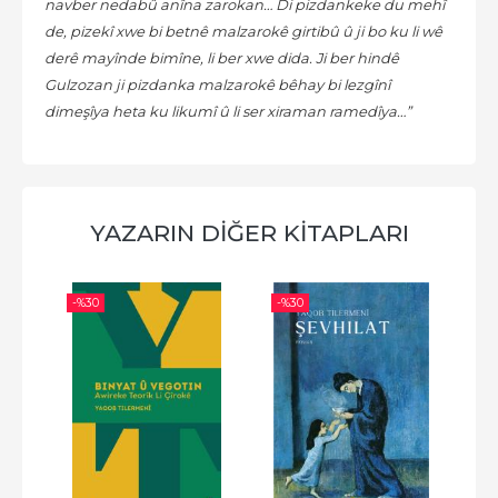
navber nedabû anîna zarokan… Di pizdankeke du mehî
de, pizekî xwe bi betnê malzarokê girtibû û ji bo ku li wê
derê mayînde bimîne, li ber xwe dida. Ji ber hindê
Gulzozan ji pizdanka malzarokê bêhay bi lezgînî
dimeşîya heta ku likumî û li ser xiraman ramedîya…”
YAZARIN DİĞER KİTAPLARI
-%
30
-%
30
-%