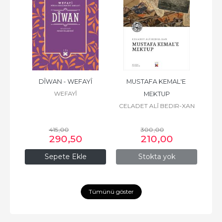
ZÎRÎ
DÎWAN - WEFAYÎ
MUSTAFA KEMAL'E 
WEFAYÎ
MEKTUP
CELADET ALÎ BEDIR-XAN
415
,00
300
,00
290
,50
210
,00
Sepete Ekle
Stokta yok
Tümünü göster