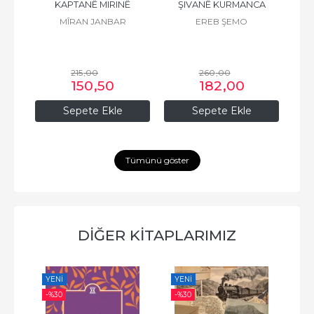
 K.
KAPTANÊ MIRINÊ
ŞIVANÊ KURMANCA
F
Z
MÎRAN JANBAR
EREB ŞEMO
215
,00
260
,00
150
,50
182
,00
Sepete Ekle
Sepete Ekle
Tümünü göster
DİĞER KİTAPLARIMIZ
YENI
YENI
YE
-%
30
-%
30
-%