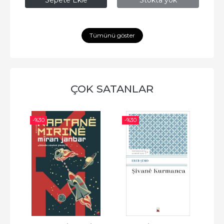
Sepete Ekle
Stokta yok
Tümünü göster
ÇOK SATANLAR
-%
30
-%
30
-%