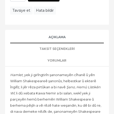
Tavsiye et
Hata bildir
AÇIKLAMA
TAKSIT SEÇENEKLERI
YORUMLAR
Hamlet
, yek ji girîngtirîn şanonameyên cîhanê û yên
William Shakespeareê şanonûs, helbestkar û ekterê
Îngilîz, li jêr rêza pirtûkan a bi navê
Şano
,
Hemû Lîstikên
Wî
, li dû xebata Kawa Nemir a bi salan, wekî yek ji
parçeyên hemû berhemên William Shakespeare û
berhema pêşîn a vê rêzê hate weşandin, ku dê bi dû re,
di nava demeke nêzîk de, şanonameyên Shakespeare