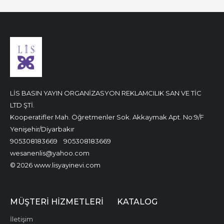
LİS BASIN YAYIN ORGANİZASYON REKLAMCILIK SAN VE TİC
LTD ŞTİ.
Kooperatifler Mah. Öğretmenler Sok. Akkaymak Apt. No:9/F
Yenişehir/Diyarbakır
905308183669
905308183669
wesanenlis@yahoo.com
© 2026 www.lisyayinevi.com
MÜŞTERI HIZMETLERI
KATALOG
İletişim