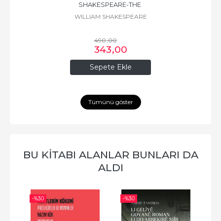
SHAKESPEARE-THE 
WILLIAM SHAKESPEARE
COMLETE SONNETS OF 
WILLIAM SHAKESPEARE
490
,00
343
,00
Sepete Ekle
Tümünü göster
BU KİTABI ALANLAR BUNLARI DA
ALDI
-%
30
-%
30
-%