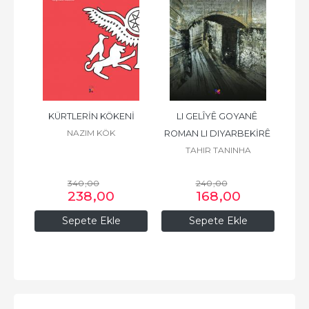
 / 
KÜRTLERİN KÖKENİ
LI GELÎYÊ GOYANÊ 
NAZIM KÖK
Ü 
ROMAN LI DIYARBEKİRÊ 
Q
TAHIR TANINHA
ŞİÎR
340
,00
240
,00
238
,00
168
,00
Sepete Ekle
Sepete Ekle