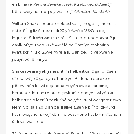
ên bi navê
Xewna Şeveke Havînê
û
Romeo û Juliet
jî
bêne weşandin, di pey wan re jî,
Othello
û
Macbeth
.
William Shakespeareê helbestkar, şanoger, şanonûs û
ekterê Îngilîz ê mezin, di 23'yê Avrêla 1564'an de, li
Îngilistanê, li Warwickshireê, li Stratford-upon-Avonê ji
dayîk bûye. Ew di 26'ê Avrêlê de jî hatiye mohrkirin
(waftîzkirin) û di 23'yê Avrêla 1616'an de, li ciyê xwe yê
jidayîkbûnê miriye.
Shakespeare yek ji mezintirîn helbestkar û şanonûsên
dîroka wêje û şanoya cîhanê ye. Bi dehan qerekter û
pêlewanên ku wî bi şanonameyên xwe afirandine, ji
hemû serdeman re bûne çavkanî. Soneyên wî yên ku
helbestên dildarî û hezkirinê ne, yên ku bi wergera Kawa
Nemir, di sala 2010'an de, ji aliyê
Lîs
ê ve bi Îngilîzî-Kurdî
hatin weşandin, hê jî kêm helbest hene hatibin nivîsandin
û di ser wan re bin.
35 jê şanoname, yek jê
Hemû Sone
, ku ji 154 soneyan pêk