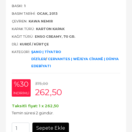
BASKI:
1
BASIM TARIHI:
OCAK, 2013
ÇEVIREN:
KAWA NEMIR
KAPAK TÜRÜ:
KARTON KAPAK
KAĞIT TÜRÜ:
ENSO CREAMY, 70 GR.
DILI:
KURDÎ / KÜRTÇE
KATEGORI:
ŞANO | TİYATRO
DİZİLER
/
CERVANTES | WÊJEYA CÎHANÊ | DÜNYA
EDEBİYATI
%30
375
,00
262
,50
INDIRIMLI
Taksitli fiyat: 1 x
262
,50
Temin süresi 2 gündür.
Sepete Ekle