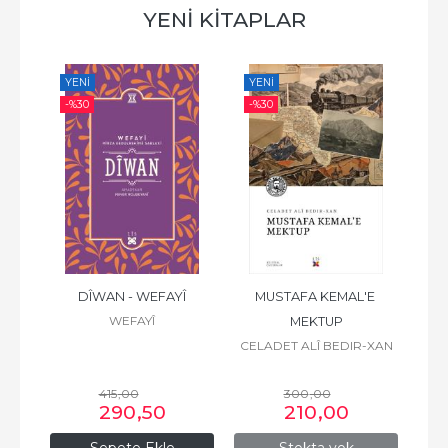
YENİ KİTAPLAR
YENI
YENI
YE
-%
30
-%
30
-%
ZÎRÎ
DÎWAN - WEFAYÎ
MUSTAFA KEMAL'E 
WEFAYÎ
MEKTUP
CELADET ALÎ BEDIR-XAN
415
,00
300
,00
290
,50
210
,00