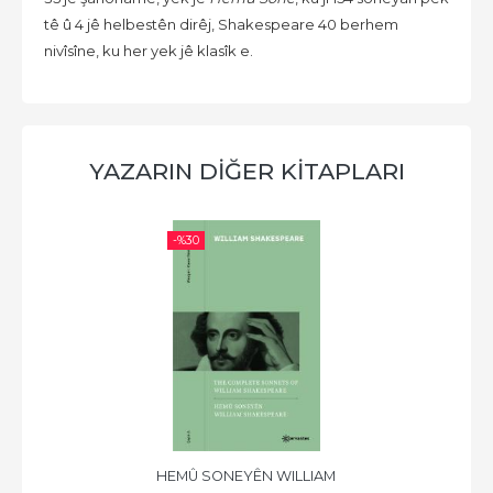
tê û 4 jê helbestên dirêj, Shakespeare 40 berhem
nivîsîne, ku her yek jê klasîk e.
YAZARIN DİĞER KİTAPLARI
-%
30
HEMÛ SONEYÊN WILLIAM 