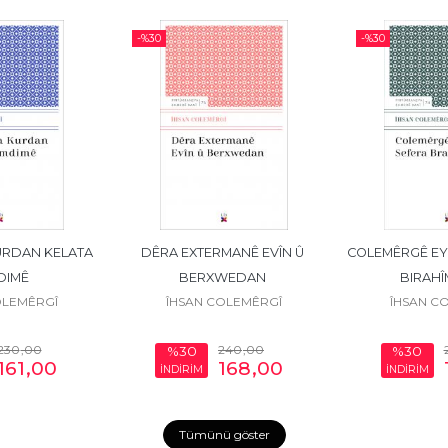
-%
30
-%
30
RDAN KELATA 
DÊRA EXTERMANÊ EVÎN Û 
COLEMÊRGÊ EY
DIMÊ
BERXWEDAN 
BIRAHÎ
OLEMÊRGÎ
ÎHSAN COLEMÊRGÎ
ÎHSAN C
230
,00
240
,00
%30
%30
161
,00
168
,00
İNDİRİM
İNDİRİM
Tümünü göster