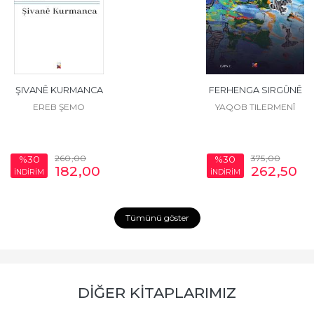
ŞIVANÊ KURMANCA
FERHENGA SIRGÛNÊ
EREB ŞEMO
YAQOB TILERMENÎ
260
,00
375
,00
%30
%30
182
,00
262
,50
İNDİRİM
İNDİRİM
Tümünü göster
DİĞER KİTAPLARIMIZ