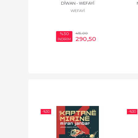
 CIZÎRÎ
DÎWAN - WEFAYÎ
ÎRÎ
WEFAYÎ
00
415
,00
%30
0
,00
290
,50
İNDİRİM
-%
30
-%
30