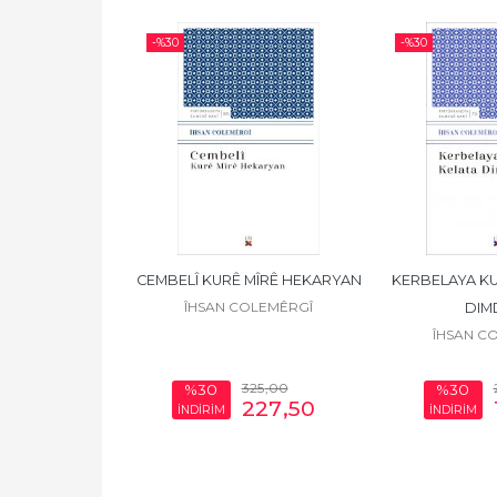
-%
30
-%
30
Ê XURESANÎ
CEMBELÎ KURÊ MÎRÊ HEKARYAN
KERBELAYA KU
OLEMÊRGÎ
ÎHSAN COLEMÊRGÎ
DIM
ÎHSAN C
230
,00
325
,00
%30
%30
161
,00
227
,50
İNDİRİM
İNDİRİM