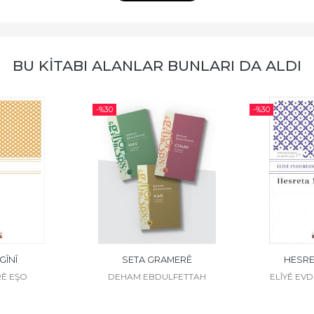
BU KİTABI ALANLAR BUNLARI DA ALDI
-%
30
-%
30
GÎNÎ
SETA GRAMERÊ
HESRE
Ê EŞO
DEHAM EBDULFETTAH
ELÎYÊ EV