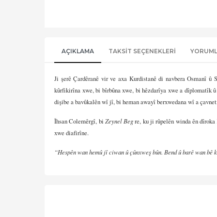
AÇIKLAMA
TAKSIT SEÇENEKLERI
YORUM
Ji şerê Çardêranê vir ve axa Kurdistanê di navbera Osmanî û 
kûrfikirîna xwe, bi bîrbûna xwe, bi hêzdarîya xwe a dîplomatîk 
dişibe a bavûkalên wî jî, bi heman awayî berxwedana wî a çavneti
Îhsan Colemêrgî, bi
Zeynel Beg
re, ku ji rûpelên winda ên dîroka
xwe diafirîne.
“Hespên wan hemû jî ciwan û çûnxweş bûn. Bend û barê wan bê kêm