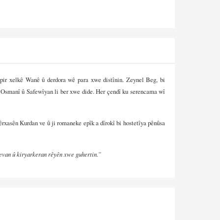
pir xelkê Wanê û derdora wê para xwe distînin. Zeynel Beg, bi
, Osmanî û Safewîyan li ber xwe dide. Her çendî ku serencama wî
êrxasên Kurdan ve û ji romaneke epîk a dîrokî bi hostetîya pênûsa
devan û kiryarkeran rêyên xwe guhertin.”