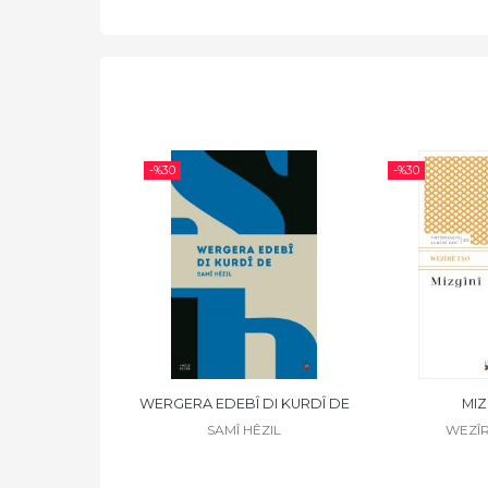
-%
30
-%
30
EHENG
WERGERA EDEBÎ DI KURDÎ DE
MIZ
 SEBRÎ
SAMÎ HÊZIL
WEZÎR