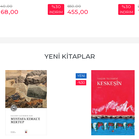
240
,00
650
,00
%30
%30
168
,00
455
,00
İNDİRİM
İNDİRİM
YENİ KİTAPLAR
YENI
-%
30