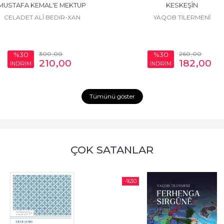
MUSTAFA KEMAL'E MEKTUP
KESKEŞÎN
CELADET ALÎ BEDIR-XAN
YAQOB TILERMENÎ
300
,00
260
,00
%30
%30
210
,00
182
,00
İNDİRİM
İNDİRİM
Tümünü göster
ÇOK SATANLAR
-%
30