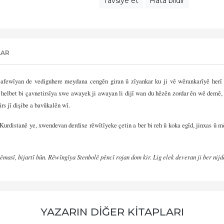
Tavsiye et
Hata bildir
LAR
Safewîyan de vediguhere meydana cengên giran û zîyankar ku ji vê wêrankarîyê herî 
û helbet bi çavnetirsîya xwe awayek ji awayan li dijî wan du hêzên zordar ên wê demê
rs jî dişibe a bavûkalên wî.
 Kurdistanê ye, xwendevan derdixe rêwîtîyeke çetin a ber bi reh û koka egîd, jinxas û m
asî, bijartî bûn. Rêwîngîya Stenbolê pêncî rojan dom kir. Lig elek deveran ji ber nij
YAZARIN DİĞER KİTAPLARI