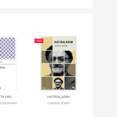
-%
30
-%
30
TA MIN
HATIRALARIM
ŞAHIDEKÎ KOMK
DILREHMAN
OSMAN SEBRÎ
ZÎLAN T
NİHAT G