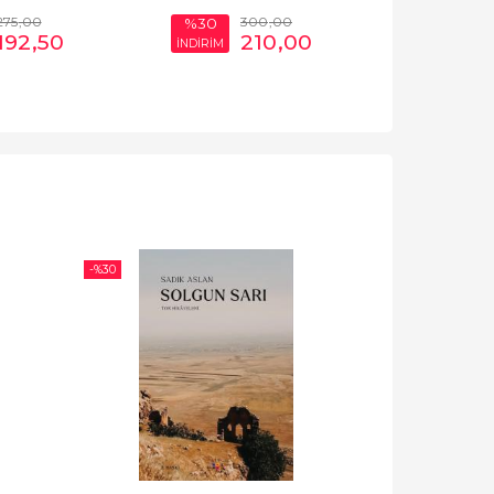
275
,00
300
,00
%30
%30
192
,50
210
,00
İNDİRİM
İNDİRİM
-%
30
-%
30