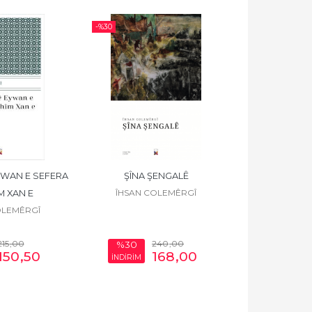
-%
30
-%
30
WAN E SEFERA 
ŞÎNA ŞENGALÊ
MO
ÎHSAN COLEMÊRGÎ
ÎHSAN C
M XAN E
OLEMÊRGÎ
215
,00
240
,00
%30
%30
150
,50
168
,00
İNDİRİM
İNDİRİM