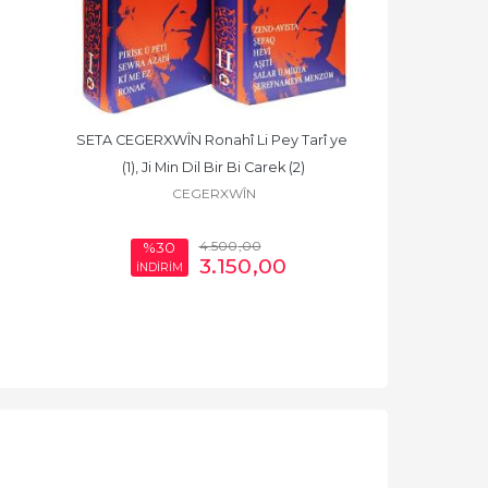
SETA CEGERXWÎN Ronahî Li Pey Tarî ye 
DÎW
(1), Ji Min Dil Bir Bi Carek (2)
CEGERXWÎN
4.500
,00
%30
%30
3.150
,00
İNDİRİM
İNDİRİ