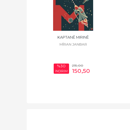
ANZ K.
KAPTANÊ MIRINÊ
NMEZ
MÎRAN JANBAR
00
215
,00
%30
,00
150
,50
İNDİRİM