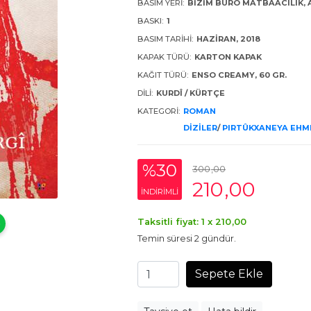
BASIM YERI:
BIZIM BÜRO MATBAACILIK,
BASKI:
1
BASIM TARIHI:
HAZIRAN, 2018
KAPAK TÜRÜ:
KARTON KAPAK
KAĞIT TÜRÜ:
ENSO CREAMY, 60 GR.
DILI:
KURDÎ / KÜRTÇE
KATEGORI:
ROMAN
DİZİLER
/
PIRTÛKXANEYA EHME
%30
300
,00
210
,00
INDIRIMLI
Taksitli fiyat: 1 x
210
,00
Temin süresi 2 gündür.
Sepete Ekle