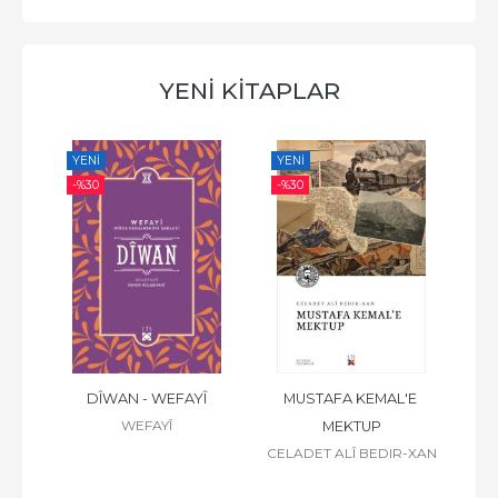
YENİ KİTAPLAR
YENI
YENI
YE
-%
30
-%
30
-%
ZÎRÎ
DÎWAN - WEFAYÎ
MUSTAFA KEMAL'E 
WEFAYÎ
MEKTUP
CELADET ALÎ BEDIR-XAN