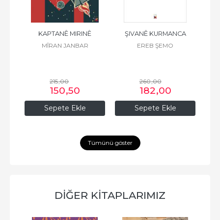
 K.
KAPTANÊ MIRINÊ
ŞIVANÊ KURMANCA
F
Z
MÎRAN JANBAR
EREB ŞEMO
215
,00
260
,00
150
,50
182
,00
Sepete Ekle
Sepete Ekle
Tümünü göster
DİĞER KİTAPLARIMIZ