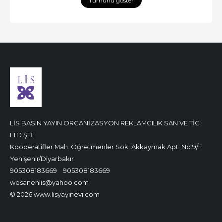
Tümünü göster
LİS BASIN YAYIN ORGANİZASYON REKLAMCILIK SAN VE TİC
LTD ŞTİ.
Kooperatifler Mah. Öğretmenler Sok. Akkaymak Apt. No:9/F
Yenişehir/Diyarbakır
905308183669
905308183669
wesanenlis@yahoo.com
© 2026 www.lisyayinevi.com