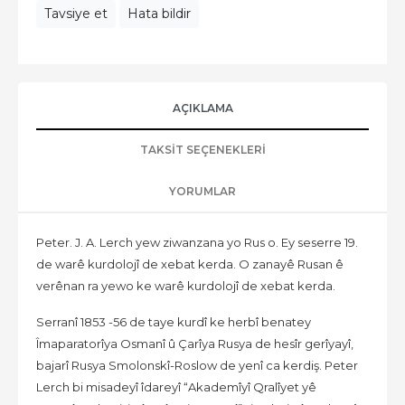
Tavsiye et
Hata bildir
AÇIKLAMA
TAKSIT SEÇENEKLERI
YORUMLAR
Peter. J. A. Lerch yew ziwanzana yo Rus o. Ey seserre 19.
de warê kurdolojî de xebat kerda. O zanayê Rusan ê
verênan ra yewo ke warê kurdolojî de xebat kerda.
Serranî 1853 -56 de taye kurdî ke herbî benatey
Îmaparatorîya Osmanî û Çarîya Rusya de hesîr gerîyayî,
bajarî Rusya Smolonskî-Roslow de yenî ca kerdiş. Peter
Lerch bi misadeyî îdareyî “Akademîyî Qralîyet yê