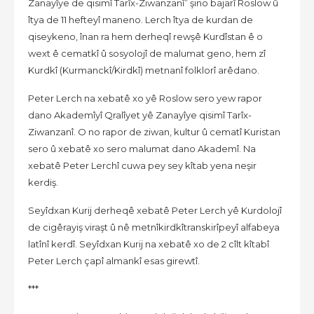
Zanayîye de qisimî Tarîx-Ziwanzanî” şino bajarî Roslow û
îtya de 11 hefteyî maneno. Lerch îtya de kurdan de
qiseykeno, înan ra hem derheqî rewşê Kurdîstan ê o
wext ê cematkî û sosyolojî de malumat geno, hem zî
Kurdkî (Kurmanckî/Kirdkî) metnanî folklorî arêdano.
Peter Lerch na xebatê xo yê Roslow sero yew rapor
dano Akademîyî Qralîyet yê Zanayîye qisimî Tarîx-
Ziwanzanî. O no rapor de ziwan, kultur û cematî Kuristan
sero û xebatê xo sero malumat dano Akademî. Na
xebatê Peter Lerchî cuwa pey sey kîtab yena neşir
kerdiş.
Seyîdxan Kurij derheqê xebatê Peter Lerch yê Kurdolojî
de cigêrayiş viraşt û nê metnîkirdkîtranskirîpeyî alfabeya
latînî kerdî. Seyîdxan Kurij na xebatê xo de 2 cîlt kîtabî
Peter Lerch çapî almankî esas girewtî.
***