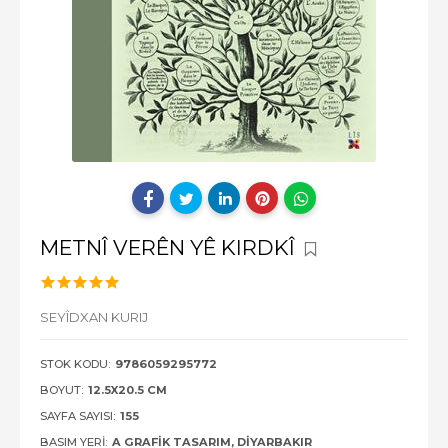
METNÎ VERÊN YÊ KIRDKÎ
SEYÎDXAN KURIJ
STOK KODU:
9786059295772
BOYUT:
12.5X20.5 CM
SAYFA SAYISI:
155
BASIM YERI:
A GRAFIK TASARIM, DIYARBAKIR