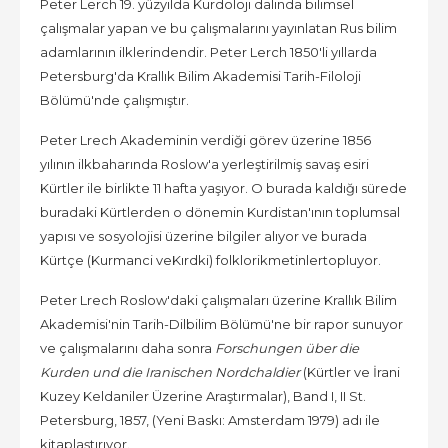
Peter Lerch 19. yüzyılda Kurdoloji dalında bilimsel
çalışmalar yapan ve bu çalışmalarını yayınlatan Rus bilim
adamlarının ilklerindendir. Peter Lerch 1850'li yıllarda
Petersburg'da Krallık Bilim Akademisi Tarih-Filoloji
Bölümü'nde çalışmıştır.
Peter Lrech Akademinin verdiği görev üzerine 1856
yılının ilkbaharında Roslow'a yerleştirilmiş savaş esiri
Kürtler ile birlikte 11 hafta yaşıyor. O burada kaldığı sürede
buradaki Kürtlerden o dönemin Kurdistan'ının toplumsal
yapısı ve sosyolojisi üzerine bilgiler alıyor ve burada
Kürtçe (Kurmanci veKırdki) folklorikmetinlertopluyor.
Peter Lrech Roslow'daki çalışmaları üzerine Krallık Bilim
Akademisi'nin Tarih-Dilbilim Bölümü'ne bir rapor sunuyor
ve çalışmalarını daha sonra
Forschungen über die
Kurden und die Iranischen Nordchaldier
(Kürtler ve İrani
Kuzey Keldaniler Üzerine Araştırmalar), Band I, II St.
Petersburg, 1857, (Yeni Baskı: Amsterdam 1979) adı ile
kitaplaştırıyor.