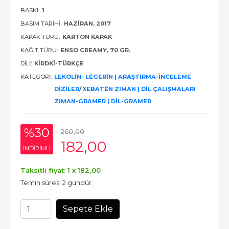
BASKI:
1
BASIM TARIHI:
HAZIRAN, 2017
KAPAK TÜRÜ:
KARTON KAPAK
KAĞIT TÜRÜ:
ENSO CREAMY, 70 GR.
DILI:
KIRDKÎ-TÜRKÇE
KATEGORI:
LEKOLÎN- LÊGERÎN | ARAŞTIRMA-İNCELEME
DİZİLER
/
XEBATÊN ZIMAN | DİL ÇALIŞMALARI
ZIMAN-GRAMER | DİL-GRAMER
%30
260
,00
182
,00
INDIRIMLI
Taksitli fiyat: 1 x
182
,00
Temin süresi 2 gündür.
Sepete Ekle