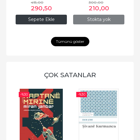
415
,00
300
,00
290
,50
210
,00
Sepete Ekle
Stokta yok
Tümünü göster
ÇOK SATANLAR
-%
30
-%
30
-%