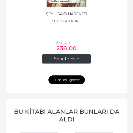
ŞEYH SAİD HAREKETİ
SEYÎDXAN KURIJ
340
,00
238
,00
Sepete Ekle
Tümünü göster
BU KİTABI ALANLAR BUNLARI DA
ALDI