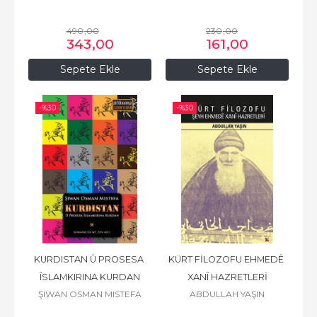
CELÎLÊ CELÎL
490
,00
230
,00
343
,00
161
,00
Sepete Ekle
Sepete Ekle
-%
30
-%
30
KURDISTAN Û PROSESA 
KÜRT FİLOZOFU EHMEDÊ 
ÎSLAMKIRINA KURDAN
XANÎ HAZRETLERİ
ŞIWAN OSMAN MISTEFA
ABDULLAH YAŞIN