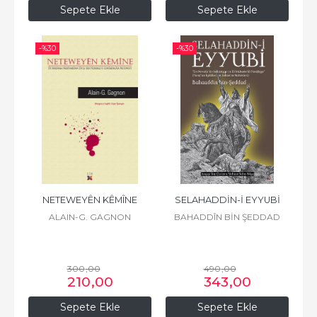
Sepete Ekle
Sepete Ekle
-%
30
-%
30
NETEWEYÊN KÊMÎNE
SELAHADDİN-İ EYYUBİ
ALAIN-G. GAGNON
BAHADDÎN BİN ŞEDDAD
300
,00
490
,00
210
,00
343
,00
Sepete Ekle
Sepete Ekle