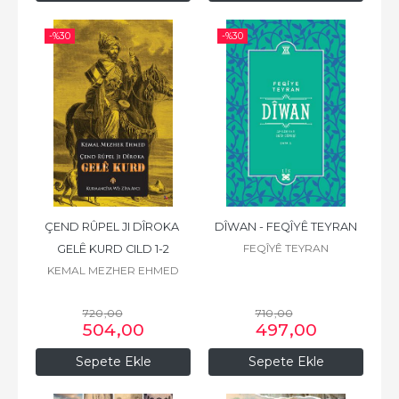
-%
30
-%
30
ÇEND RÛPEL JI DÎROKA 
DÎWAN - FEQÎYÊ TEYRAN
FEQÎYÊ TEYRAN
GELÊ KURD CILD 1-2
KEMAL MEZHER EHMED
720
,00
710
,00
504
,00
497
,00
Sepete Ekle
Sepete Ekle