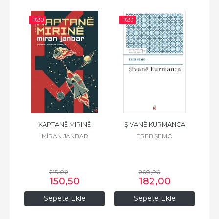
-%
30
-%
30
-%
 K.
KAPTANÊ MIRINÊ
ŞIVANÊ KURMANCA
F
Z
MÎRAN JANBAR
EREB ŞEMO
215
,00
260
,00
150
,50
182
,00
Sepete Ekle
Sepete Ekle