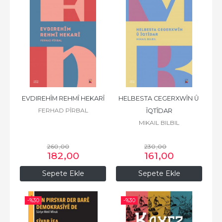
EVDIREHÎM REHMÎ HEKARÎ
HELBESTA CEGERXWÎN Û 
FERHAD PÎRBAL
ÎQTÎDAR
MIKAIL BILBIL
260
,00
230
,00
182
,00
161
,00
Sepete Ekle
Sepete Ekle
-%
30
-%
30