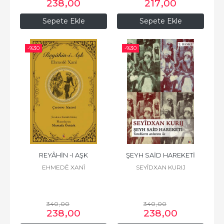
238
,00
217
,00
Sepete Ekle
Sepete Ekle
-%
30
-%
30
REYÂHİN -I AŞK
ŞEYH SAİD HAREKETİ
EHMEDÊ XANÎ
SEYÎDXAN KURIJ
340
,00
340
,00
238
,00
238
,00