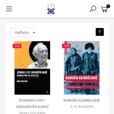
0
-%
30
-%
30
JÎYANEKE LI PEY 
KURDÊN AZIRBÊCANÊ
A. B. BUKŞPAN
ZANYARÎYÊN KURDÎ 
NİHAT GÜLTEKİN
KURDOLOG PROF. DR. 