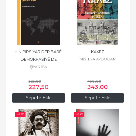
HIN PIRSIYAR DER BARÊ 
KAXEZ
MISTEFA AYDOGAN
DEMOKRASÎYÊ DE
ŞÎYAR ÎSA
325
,00
490
,00
227
,50
343
,00
Sepete Ekle
Sepete Ekle
-%
30
-%
30