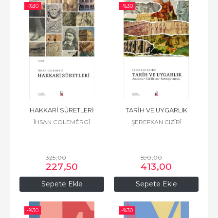
-%
30
-%
30
HAKKARİ SÛRETLERİ
TARİH VE UYGARLIK
ÎHSAN COLEMÊRGÎ
ŞEREFXAN CIZÎRÎ
325
,00
590
,00
227
,50
413
,00
Sepete Ekle
Sepete Ekle
-%
30
-%
30