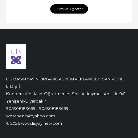
Tümünü göster
LİS BASIN YAYIN ORGANİZASYON REKLAMCILIK SAN VE TİC
LTD ŞTİ.
Kooperatifler Mah. Öğretmenler Sok. Akkaymak Apt. No:9/F
Yenişehir/Diyarbakır
905308183669
905308183669
wesanenlis@yahoo.com
© 2026 www.lisyayinevi.com