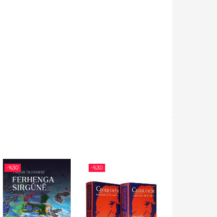
-%
30
-%
30