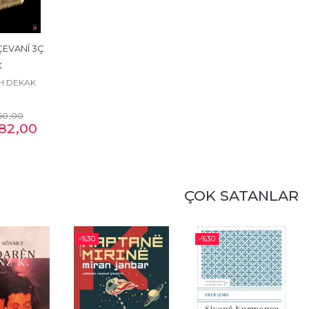
EVANÎ 3Ç 
K
H DEKAK
60
,00
82
,00
ÇOK SATANLAR
-%
30
-%
30