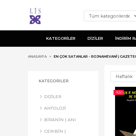
KATEGORİLER
DİZİLER
İNDİRİM R
ANASAYFA
EN ÇOK SATANLAR - ROJNAMEVANÎ | GAZETEC
KATEGORİLER
-%
30
DİZİLER
ANTOLOJÎ
BÎRANÎN | ANI
CERIBÎN |