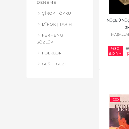
DENEME
ÇÎROK | ÖYKÜ
NÛÇE Û NÛÇ
DÎROK | TARİH
3
MAŞALLA
FERHENG |
SÖZLÜK
2
%30
1
FOLKLOR
İNDİRİM
GEŞT | GEZİ
HELBEST | ŞİİR
HEMÛ BERHEM |
TOPLU ESERLER
-%
30
KLASÎKÊN KURDÎ |
KÜRTÇE KLASİKLER
LEKOLÎN- LÊGERÎN
| ARAŞTIRMA-