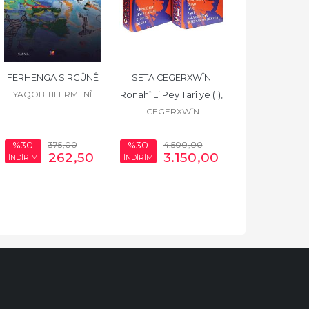
FERHENGA SIRGÛNÊ
SETA CEGERXWÎN 
YAQOB TILERMENÎ
Ronahî Li Pey Tarî ye (1), 
CEGERXWÎN
Ji Min Dil Bir Bi Carek (2)
375
,00
4.500
,00
%30
%30
262
,50
3.150
,00
İNDİRİM
İNDİRİM