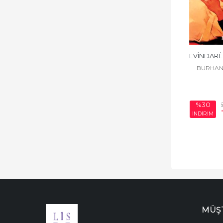
İNCELEME
PORTRE
REXNE | ELEŞTİRİ
EVÎNDARÊ
ROJNAMEVANÎ |
BURHAN
GAZETECİLİK
ROMAN
%30
İNDİRİM
SANAT-KURAM
SÖYLEŞİ |
HEVPEYVÎN
ŞANO | TİYATRO
TENDURISTÎ |
SAĞLIK
MÜŞT
OL-TESEWÛF | DİN-