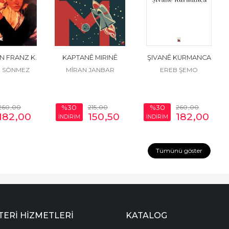
N FRANZ K.
KAPTANÊ MIRINÊ
ŞIVANÊ KURMANCA
 SÖNMEZ
MÎRAN JANBAR
EREB ŞEMO
260
,00
215
,00
260
,00
%30
%30
182
,00
150
,50
182
,00
İNDİRİM
İNDİRİM
Tümünü göster
ERI HIZMETLERI
KATALOG