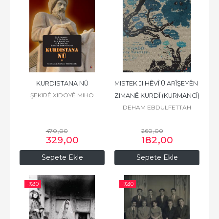
KURDISTANA NÛ
MISTEK JI HÊVÎ Û ARÎŞEYÊN 
ŞEKIRÊ XIDOYÊ MIHO
ZIMANÊ KURDÎ (KURMANCÎ)
DEHAM EBDULFETTAH
470
,00
260
,00
329
,00
182
,00
Sepete Ekle
Sepete Ekle
-%
30
-%
30