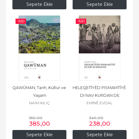
Sepete Ekle
Sepete Ekle
-%
30
-%
30
QAWÛMAN, Tarih, Kültür ve 
HELEQETÎYÊD PISMAMTÎYÊ 
Yaşam
DI NAV KURDAN DE
NAİM KILIÇ
EMÎNÊ EVDAL
550
,00
340
,00
385
,00
238
,00
Sepete Ekle
Sepete Ekle