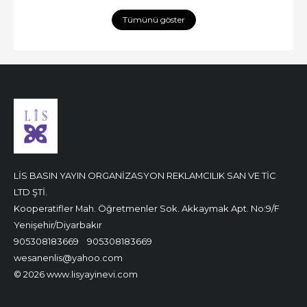
Tümünü göster
LİS BASIN YAYIN ORGANİZASYON REKLAMCILIK SAN VE TİC
LTD ŞTİ.
Kooperatifler Mah. Öğretmenler Sok. Akkaymak Apt. No:9/F
Yenişehir/Diyarbakır
905308183669
905308183669
wesanenlis@yahoo.com
© 2026 www.lisyayinevi.com