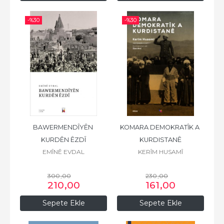
-%
30
-%
30
BAWERMENDÎYÊN 
KOMARA DEMOKRATÎK A 
KURDÊN ÊZDÎ
KURDISTANÊ
EMÎNÊ EVDAL
KERÎM HUSAMÎ
300
,00
230
,00
210
,00
161
,00
Sepete Ekle
Sepete Ekle