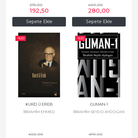
275
,00
400
,00
192
,50
280
,00
Sepete Ekle
Sepete Ekle
-%
30
-%
30
KURD Û EREB
GUMAN-1
ÎBRAHÎM EHMED
ÎBRAHÎM SEYDO AYDOGAN
400
,00
470
,00