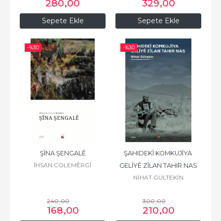
280
,00
329
,00
Sepete Ekle
Sepete Ekle
-%
30
-%
30
ŞÎNA ŞENGALÊ
ŞAHIDEKÎ KOMKUJÎYA 
ÎHSAN COLEMÊRGÎ
GELÎYÊ ZÎLAN TAHIR NAS
NİHAT GÜLTEKİN
240
,00
300
,00
168
,00
210
,00