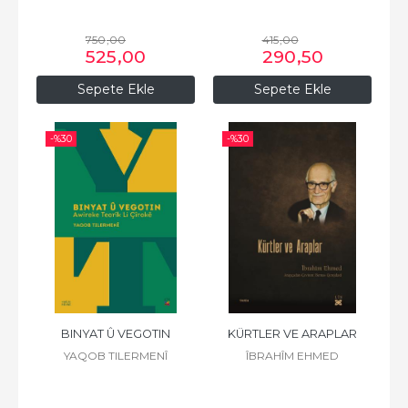
750
,00
415
,00
525
,00
290
,50
Sepete Ekle
Sepete Ekle
-%
30
-%
30
BINYAT Û VEGOTIN
KÜRTLER VE ARAPLAR
YAQOB TILERMENÎ
ÎBRAHÎM EHMED