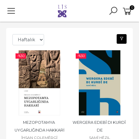
0
-%
30
-%
30
MEZOPOTAMYA 
WERGERA EDEBÎ DI KURDÎ 
UYGARLIĞINDA HAKKARİ
DE
ÎHSAN COLEMÊRGÎ
SAMÎ HÊZIL