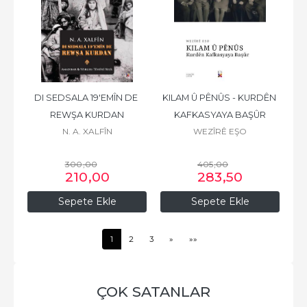
DI SEDSALA 19'EMÎN DE 
KILAM Û PÊNÛS - KURDÊN 
REWŞA KURDAN
KAFKASYAYA BAŞÛR
N. A. XALFÎN
WEZÎRÊ EŞO
300
,00
405
,00
210
,00
283
,50
Sepete Ekle
Sepete Ekle
1
2
3
»
»»
ÇOK SATANLAR