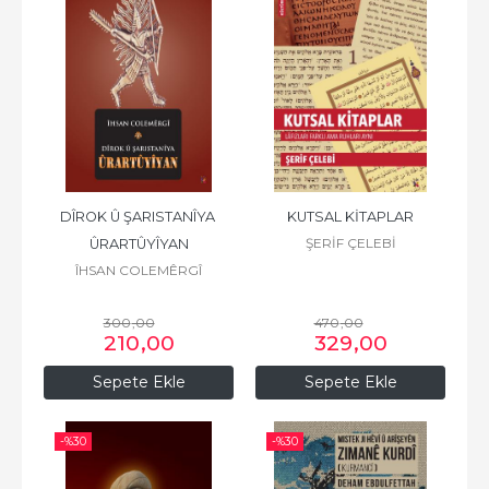
DÎROK Û ŞARISTANÎYA 
KUTSAL KİTAPLAR
ŞERİF ÇELEBİ
ÛRARTÛYÎYAN
ÎHSAN COLEMÊRGÎ
300
,00
470
,00
210
,00
329
,00
Sepete Ekle
Sepete Ekle
-%
30
-%
30