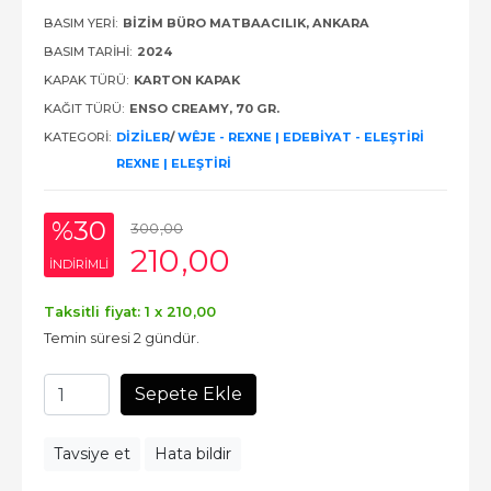
BASIM YERI:
BIZIM BÜRO MATBAACILIK, ANKARA
BASIM TARIHI:
2024
KAPAK TÜRÜ:
KARTON KAPAK
KAĞIT TÜRÜ:
ENSO CREAMY, 70 GR.
KATEGORI:
DİZİLER
/
WÊJE - REXNE | EDEBİYAT - ELEŞTİRİ
REXNE | ELEŞTİRİ
%30
300
,00
210
,00
INDIRIMLI
Taksitli fiyat: 1 x
210
,00
Temin süresi 2 gündür.
Sepete Ekle
Tavsiye et
Hata bildir