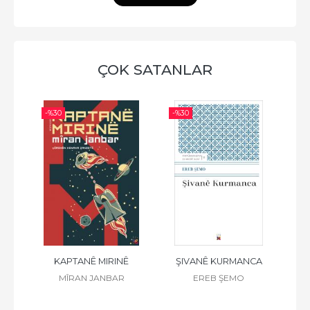
ÇOK SATANLAR
-%
30
-%
30
-%
 K.
KAPTANÊ MIRINÊ
ŞIVANÊ KURMANCA
F
Z
MÎRAN JANBAR
EREB ŞEMO