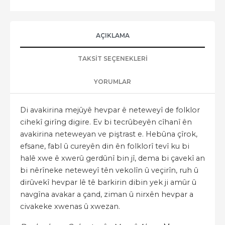
AÇIKLAMA
TAKSIT SEÇENEKLERI
YORUMLAR
Di avakirina mejûyê hevpar ê neteweyî de folklor
cihekî girîng digire. Ev bi tecrûbeyên cîhanî ên
avakirina neteweyan ve piştrast e. Hebûna çîrok,
efsane, fabl û cureyên din ên folklorî tevî ku bi
halê xwe ê xwerû gerdûnî bin jî, dema bi çavekî an
bi nêrîneke neteweyî tên vekolîn û veçirîn, ruh û
dirûvekî hevpar lê tê barkirin dibin yek ji amûr û
navgîna avakar a çand, ziman û nirxên hevpar a
civakeke xwenas û xwezan.