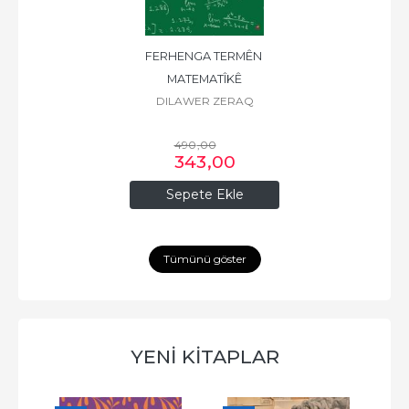
FERHENGA TERMÊN 
MATEMATÎKÊ
DILAWER ZERAQ
490
,00
343
,00
Sepete Ekle
Tümünü göster
YENİ KİTAPLAR