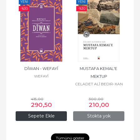
YENI
YENI
YE
-%
30
-%
30
-%
ZÎRÎ
DÎWAN - WEFAYÎ
MUSTAFA KEMAL'E 
WEFAYÎ
MEKTUP
CELADET ALÎ BEDIR-XAN
415
,00
300
,00
290
,50
210
,00
Sepete Ekle
Stokta yok
Tümünü göster