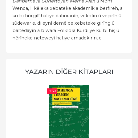
Danberheva Guhertoyên Memê Alan
a Mem
Wenda, li kêleka xebateke akademîk a berfireh, a
ku bi hûrgilî hatiye dahûranîn, vekolîn û veçirîn û
sûdewar e, di eynî demê de xebateke girîng û
baltêdayîn a biwara Folklora Kurdî ye ku bi hiş û
nêrîneke neteweyî hatiye amadekirin, e.
YAZARIN DİĞER KİTAPLARI
-%
30