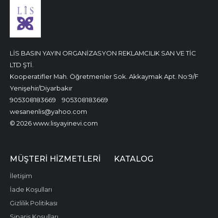
LİS BASIN YAYIN ORGANİZASYON REKLAMCILIK SAN VE TİC
LTD ŞTİ.
Kooperatifler Mah. Öğretmenler Sok. Akkaymak Apt. No:9/F
Yenişehir/Diyarbakır
905308183669
905308183669
wesanenlis@yahoo.com
© 2026 www.lisyayinevi.com
MÜŞTERI HIZMETLERI
KATALOG
İletişim
İade Koşulları
Gizlilik Politikası
Sipariş Koşulları