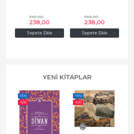
340
,00
340
,00
238
,00
238
,00
Sepete Ekle
Sepete Ekle
YENİ KİTAPLAR
YENI
YENI
YE
-%
30
-%
30
-%