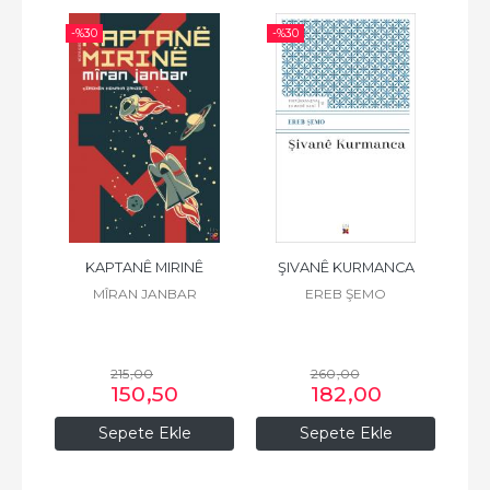
-%
30
-%
30
-%
 K.
KAPTANÊ MIRINÊ
ŞIVANÊ KURMANCA
F
Z
MÎRAN JANBAR
EREB ŞEMO
215
,00
260
,00
150
,50
182
,00
Sepete Ekle
Sepete Ekle