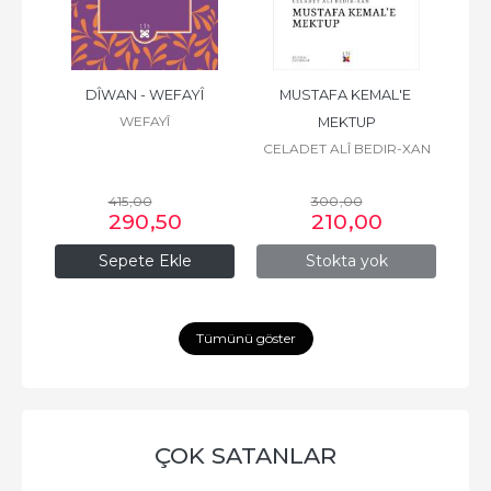
ZÎRÎ
DÎWAN - WEFAYÎ
MUSTAFA KEMAL'E 
WEFAYÎ
MEKTUP
CELADET ALÎ BEDIR-XAN
415
,00
300
,00
290
,50
210
,00
Sepete Ekle
Stokta yok
Tümünü göster
ÇOK SATANLAR