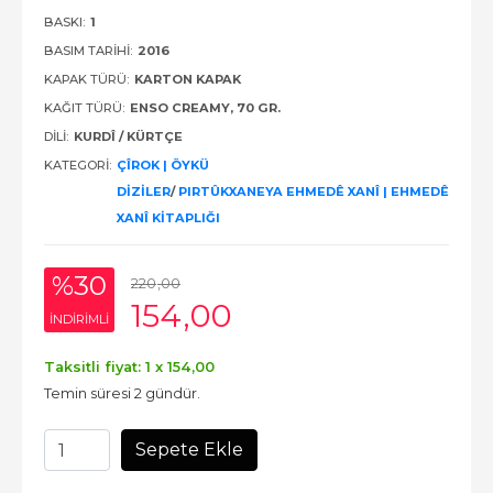
BASKI:
1
BASIM TARIHI:
2016
KAPAK TÜRÜ:
KARTON KAPAK
KAĞIT TÜRÜ:
ENSO CREAMY, 70 GR.
DILI:
KURDÎ / KÜRTÇE
KATEGORI:
ÇÎROK | ÖYKÜ
DİZİLER
/
PIRTÛKXANEYA EHMEDÊ XANÎ | EHMEDÊ
XANÎ KİTAPLIĞI
%30
220
,00
154
,00
INDIRIMLI
Taksitli fiyat: 1 x
154
,00
Temin süresi 2 gündür.
Sepete Ekle