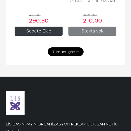
CELADET ALÎ BEDIR-XAN
415
,00
300
,00
290
,50
210
,00
Sepete Ekle
Stokta yok
Tümünü göster
LİS BASIN YAYIN ORGANİZASYON REKLAMCILIK SAN VE TİC