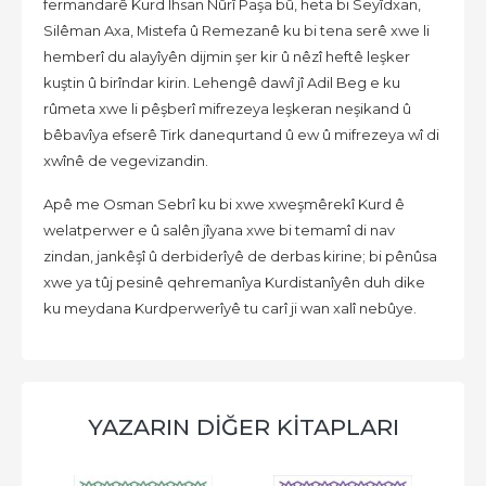
fermandarê Kurd Îhsan Nûrî Paşa bû, heta bi Seyîdxan,
Silêman Axa, Mistefa û Remezanê ku bi tena serê xwe li
hemberî du alayîyên dijmin şer kir û nêzî heftê leşker
kuştin û birîndar kirin. Lehengê dawî jî Adil Beg e ku
rûmeta xwe li pêşberî mifrezeya leşkeran neşikand û
bêbavîya efserê Tirk danequrtand û ew û mifrezeya wî di
xwînê de vegevizandin.
Apê me Osman Sebrî ku bi xwe xweşmêrekî Kurd ê
welatperwer e û salên jîyana xwe bi temamî di nav
zindan, jankêşî û derbiderîyê de derbas kirine; bi pênûsa
xwe ya tûj pesinê qehremanîya Kurdistanîyên duh dike
ku meydana Kurdperwerîyê tu carî ji wan xalî nebûye.
YAZARIN DİĞER KİTAPLARI