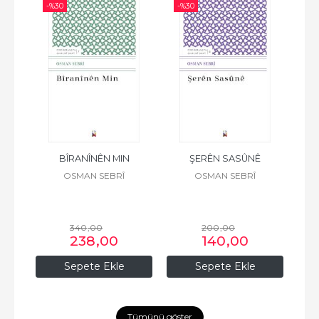
-%
30
-%
30
-%
BÎRANÎNÊN MIN
ŞERÊN SASÛNÊ
OSMAN SEBRÎ
OSMAN SEBRÎ
340
,00
200
,00
238
,00
140
,00
Sepete Ekle
Sepete Ekle
Tümünü göster