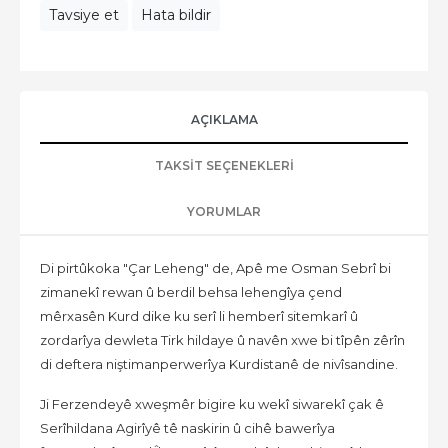
Tavsiye et
Hata bildir
AÇIKLAMA
TAKSIT SEÇENEKLERI
YORUMLAR
Di pirtûkoka "Çar Leheng" de, Apê me Osman Sebrî bi
zimanekî rewan û berdil behsa lehengîya çend
mêrxasên Kurd dike ku serî li hemberî sitemkarî û
zordarîya dewleta Tirk hildaye û navên xwe bi tîpên zêrîn
di deftera niştimanperwerîya Kurdistanê de nivîsandine.
Ji Ferzendeyê xweşmêr bigire ku wekî siwarekî çak ê
Serîhildana Agirîyê tê naskirin û cihê bawerîya