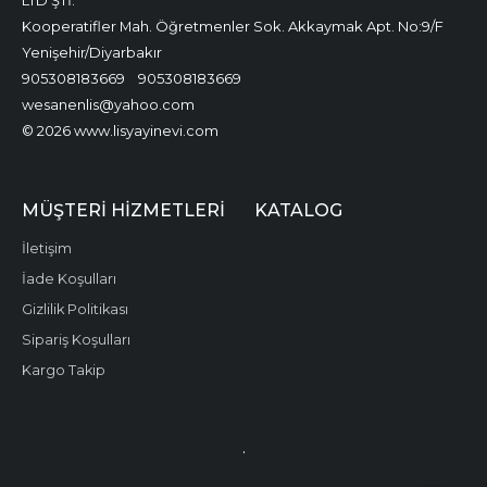
LTD ŞTİ.
Kooperatifler Mah. Öğretmenler Sok. Akkaymak Apt. No:9/F
Yenişehir/Diyarbakır
905308183669
905308183669
wesanenlis@yahoo.com
© 2026 www.lisyayinevi.com
MÜŞTERI HIZMETLERI
KATALOG
İletişim
İade Koşulları
Gizlilik Politikası
Sipariş Koşulları
Kargo Takip
.