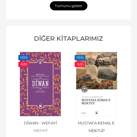
Tümünü göster
DİĞER KİTAPLARIMIZ
YENI
YENI
YE
-%
30
-%
30
-%
ZÎRÎ
DÎWAN - WEFAYÎ
MUSTAFA KEMAL'E 
WEFAYÎ
MEKTUP