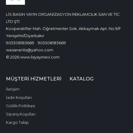
LİS BASIN YAYIN ORGANİZASYON REKLAMCILIK SAN VE TİC
LTD ŞTİ.
Kooperatifler Mah. Öğretmenler Sok. Akkaymak Apt. No:9/F
Yenişehir/Diyarbakır
905308183669
905308183669
wesanenlis@yahoo.com
© 2026 www.lisyayinevi.com
MÜŞTERI HIZMETLERI
KATALOG
İletişim
İade Koşulları
Gizlilik Politikası
Sipariş Koşulları
Kargo Takip