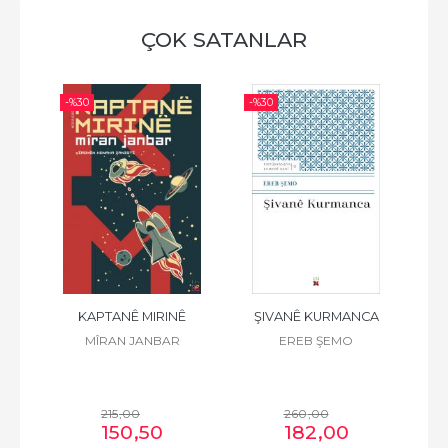
ÇOK SATANLAR
-%
30
-%
30
-%
 K.
KAPTANÊ MIRINÊ
ŞIVANÊ KURMANCA
F
Z
MÎRAN JANBAR
EREB ŞEMO
215
,00
260
,00
150
,50
182
,00