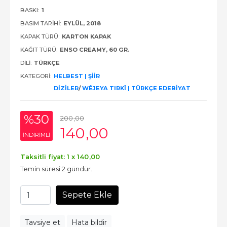
BASKI:
1
BASIM TARIHI:
EYLÜL, 2018
KAPAK TÜRÜ:
KARTON KAPAK
KAĞIT TÜRÜ:
ENSO CREAMY, 60 GR.
DILI:
TÜRKÇE
KATEGORI:
HELBEST | ŞİİR
DİZİLER
/
WÊJEYA TIRKÎ | TÜRKÇE EDEBİYAT
%30
200
,00
140
,00
INDIRIMLI
Taksitli fiyat: 1 x
140
,00
Temin süresi 2 gündür.
Sepete Ekle
Tavsiye et
Hata bildir