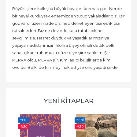
Büyük işlere kalkıştık büyük hayaller kurmak gibi. Nerde
bir hayal kurduysak ensemizden tutup yakaladılar bizi. Bir
göz vardı üzerimizde bizi hep denetleyen bizi esrik bizi
tutsak eden. Biz ne devletle kafa tutabildik ne
sevgilimizle. Hasret duyduk ya yaşadıklarımızın ya
yaşayamadıklarımızın. Sonra bişey olmalı dedik belki
sanat çıkarır ruhumuzu düze diye şiire sarıldım. Şiir
MERRA oldu, MERRA şiir. Kimi asıldı bu şiirlerde kimi
övüldü. Belki de kim neyi hak ettiyse onu yaşadı şiirde.
YENİ KİTAPLAR
YENI
YENI
YE
-%
30
-%
30
-%