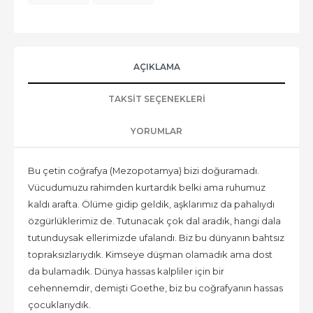
AÇIKLAMA
TAKSIT SEÇENEKLERI
YORUMLAR
Bu çetin coğrafya (Mezopotamya) bizi doğuramadı.
Vücudumuzu rahimden kurtardık belki ama ruhumuz
kaldı arafta. Ölüme gidip geldik, aşklarımız da pahalıydı
özgürlüklerimiz de. Tutunacak çok dal aradık, hangi dala
tutunduysak ellerimizde ufalandı. Biz bu dünyanın bahtsız
topraksızlarıydık. Kimseye düşman olamadık ama dost
da bulamadık. Dünya hassas kalpliler için bir
cehennemdir, demişti Goethe, biz bu coğrafyanın hassas
çocuklarıydık.