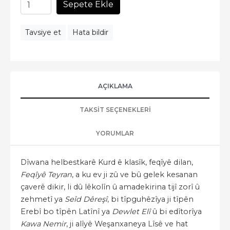
Sepete Ekle
Tavsiye et
Hata bildir
AÇIKLAMA
TAKSIT SEÇENEKLERI
YORUMLAR
Dîwana helbestkarê Kurd ê klasîk, feqîyê dilan,
Feqîyê Teyran
, a ku ev ji zû ve bû gelek kesanan
çaverê dikir, li dû lêkolîn û amadekirina tijî zorî û
zehmetî ya
Seîd Dêreşî
, bi tîpguhêzîya ji tîpên
Erebî bo tîpên Latînî ya
Dewlet Elî
û bi edîtorîya
Kawa Nemir
, ji alîyê Weşanxaneya Lîsê ve hat