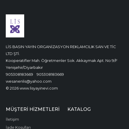
LİS BASIN YAYIN ORGANİZASYON REKLAMCILIK SAN VE TİC
LTD ŞTİ.
Kooperatifler Mah. Öğretmenler Sok. Akkaymak Apt. No:9/F
Yenişehir/Diyarbakır
905308183669
905308183669
wesanenlis@yahoo.com
© 2026 www.lisyayinevi.com
MÜŞTERI HIZMETLERI
KATALOG
İletişim
İade Koşulları