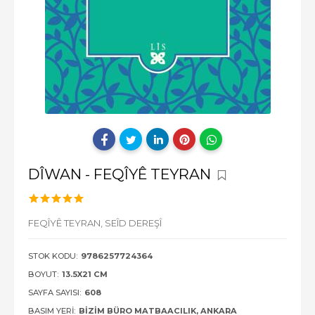
DÎWAN - FEQÎYÊ TEYRAN
FEQÎYÊ TEYRAN,
SEÎD DEREŞÎ
STOK KODU:
9786257724364
BOYUT:
13.5X21 CM
SAYFA SAYISI:
608
BASIM YERI:
BIZIM BÜRO MATBAACILIK, ANKARA