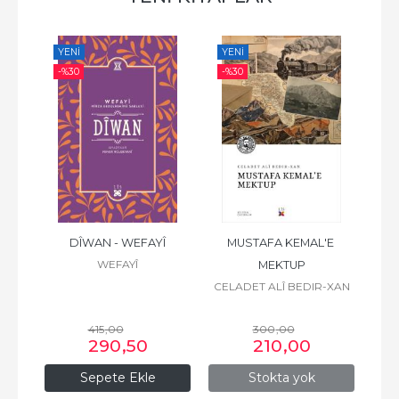
YENI
YENI
YE
-%
30
-%
30
-%
ZÎRÎ
DÎWAN - WEFAYÎ
MUSTAFA KEMAL'E 
WEFAYÎ
MEKTUP
CELADET ALÎ BEDIR-XAN
415
,00
300
,00
290
,50
210
,00
Sepete Ekle
Stokta yok