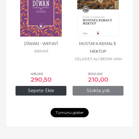
ZÎRÎ
DÎWAN - WEFAYÎ
MUSTAFA KEMAL'E 
WEFAYÎ
MEKTUP
CELADET ALÎ BEDIR-XAN
415
,00
300
,00
290
,50
210
,00
Sepete Ekle
Stokta yok
Tümünü göster