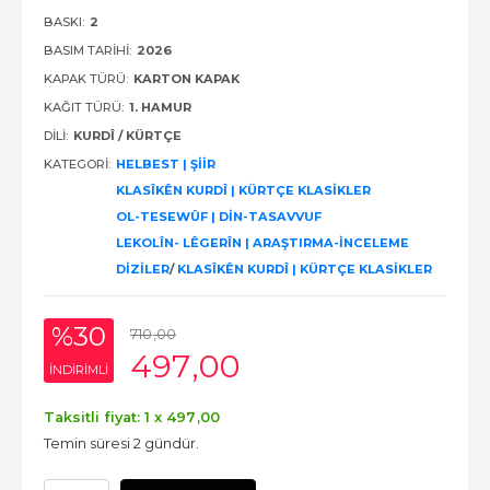
BASKI:
2
BASIM TARIHI:
2026
KAPAK TÜRÜ:
KARTON KAPAK
KAĞIT TÜRÜ:
1. HAMUR
DILI:
KURDÎ / KÜRTÇE
KATEGORI:
HELBEST | ŞİİR
KLASÎKÊN KURDÎ | KÜRTÇE KLASİKLER
OL-TESEWÛF | DİN-TASAVVUF
LEKOLÎN- LÊGERÎN | ARAŞTIRMA-İNCELEME
DİZİLER
/
KLASÎKÊN KURDÎ | KÜRTÇE KLASİKLER
%30
710
,00
497
,00
INDIRIMLI
Taksitli fiyat: 1 x
497
,00
Temin süresi 2 gündür.