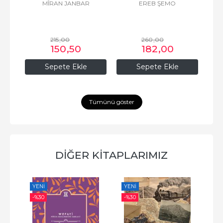
Z
MÎRAN JANBAR
EREB ŞEMO
215
,00
260
,00
150
,50
182
,00
Sepete Ekle
Sepete Ekle
Tümünü göster
DİĞER KİTAPLARIMIZ
YENI
YENI
YE
-%
30
-%
30
-%