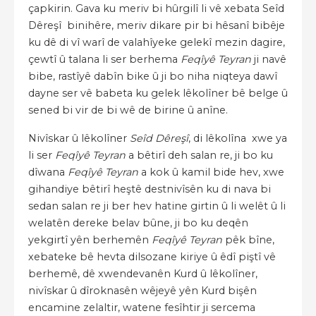
çapkirin. Gava ku meriv bi hûrgilî li vê xebata Seîd
Dêreşî binihêre, meriv dikare pir bi hêsanî bibêje
ku dê di vî warî de valahîyeke gelekî mezin dagire,
çewtî û talana li ser berhema
Feqîyê Teyran
ji navê
bibe, rastîyê dabîn bike û ji bo niha niqteya dawî
dayne ser vê babeta ku gelek lêkolîner bê belge û
sened bi vir de bi wê de birine û anîne.
Nivîskar û lêkolîner
Seîd Dêreşî
, di lêkolîna xwe ya
li ser
Feqîyê Teyran
a bêtirî deh salan re, ji bo ku
dîwana
Feqîyê Teyran
a kok û kamil bide hev, xwe
gihandiye bêtirî heştê destnivîsên ku di nava bi
sedan salan re ji ber hev hatine girtin û li welêt û li
welatên dereke belav bûne, ji bo ku deqên
yekgirtî yên berhemên
Feqîyê Teyran
pêk bîne,
xebateke bê hevta dilsozane kiriye û êdî piştî vê
berhemê, dê xwendevanên Kurd û lêkolîner,
nivîskar û dîroknasên wêjeyê yên Kurd bişên
encamine zelaltir, watene fesîhtir ji sercema