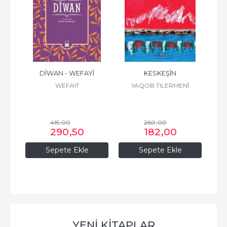
ZÎRÎ
DÎWAN - WEFAYÎ
KESKEŞÎN
WEFAYÎ
YAQOB TILERMENÎ
415
,00
260
,00
290
,50
182
,00
Sepete Ekle
Sepete Ekle
YENİ KİTAPLAR