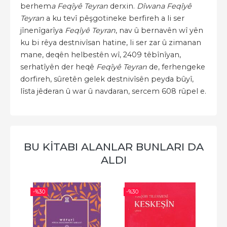
berhem
a
Feqîyê Teyran
derxin.
Dîwana Feqîyê
Teyran
a ku tevî pêşgotineke berfireh a li ser
jînenîgarîya
Feqîyê Teyran
, nav û bernavên wî yên
ku bi rêya destnivîsan hatine, li ser zar û zimanan
mane, deqên helbestên wî, 2409 têbînîyan,
serhatîyên der heqê
Feqîyê Teyran
de, ferhengeke
dorfireh, sûretên gelek destnivîsên peyda bûyî,
lîsta jêderan û war û navdaran, sercem 608
rûpel e.
BU KİTABI ALANLAR BUNLARI DA
ALDI
-%
30
-%
30
-%