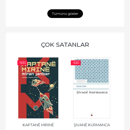
Tümünü göster
ÇOK SATANLAR
-%
30
-%
30
-%
 K.
KAPTANÊ MIRINÊ
ŞIVANÊ KURMANCA
F