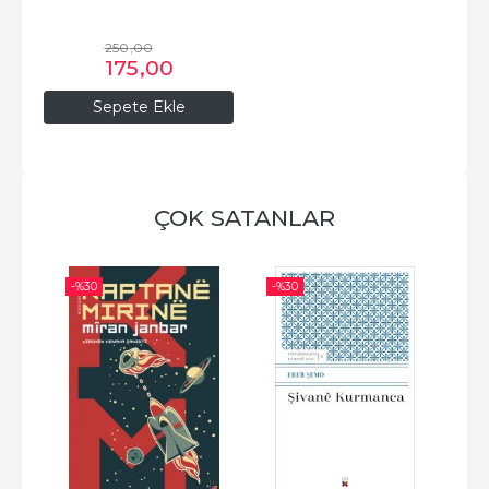
250
,00
175
,00
Sepete Ekle
ÇOK SATANLAR
-%
30
-%
30
-%