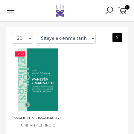
0
-%
30
WANEYÊN ZIMANNASÎYÊ
ÜMRAN ALTINKILIÇ