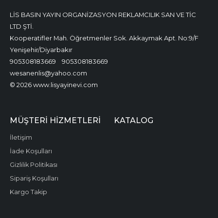
LİS BASIN YAYIN ORGANİZASYON REKLAMCILIK SAN VE TİC
LTD ŞTİ.
Kooperatifler Mah. Öğretmenler Sok. Akkaymak Apt. No:9/F
Yenişehir/Diyarbakır
905308183669
905308183669
wesanenlis@yahoo.com
© 2026 www.lisyayinevi.com
MÜŞTERI HIZMETLERI
KATALOG
İletişim
İade Koşulları
Gizlilik Politikası
Sipariş Koşulları
Kargo Takip