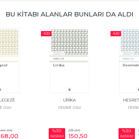
BU KİTABI ALANLAR BUNLARI DA ALDI
-%
30
-%
30
LEGEZÊ
LÎRÎKA
HESRET
Ê ÛSIV
FÊRÎKÊ ÛSIV
FÊRÎK
240
,00
215
,00
%30
%30
168
,00
150
,50
İNDİRİM
İNDİRİM