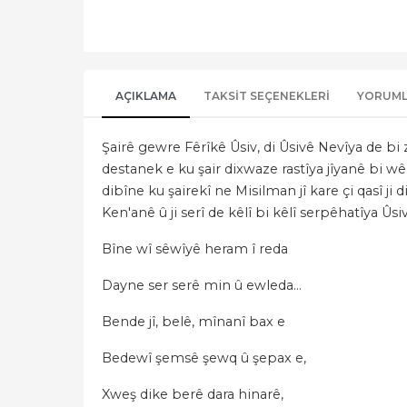
AÇIKLAMA
TAKSIT SEÇENEKLERI
YORUM
Şairê gewre Fêrîkê Ûsiv, di Ûsivê Nevîya de b
destanek e ku şair dixwaze rastîya jîyanê bi 
dibîne ku şairekî ne Misilman jî kare çi qasî 
Ken'anê û ji serî de kêlî bi kêlî serpêhatîya Ûs
Bîne wî sêwîyê heram î reda
Dayne ser serê min û ewleda…
Bende jî, belê, mînanî bax e
Bedewî şemsê şewq û şepax e,
Xweş dike berê dara hinarê,