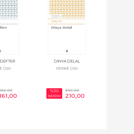
DEFTER
DINYA DELAL
NA
Ê ÛSIV
FÊRÎKÊ ÛSIV
FÊRÎK
230
,00
300
,00
%30
%30
161
,00
210
,00
İNDİRİM
İNDİRİM