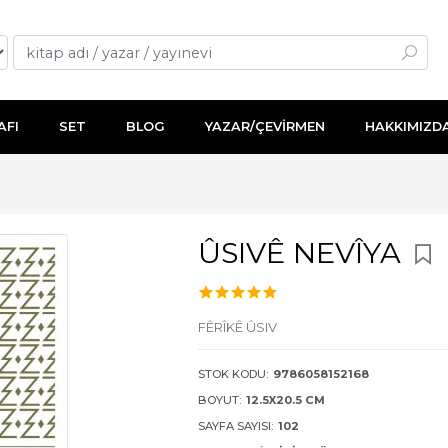
AFI
SET
BLOG
YAZAR/ÇEVİRMEN
HAKKIMIZD
ÛSIVÊ NEVÎYA
FÊRÎKÊ ÛSIV
STOK KODU:
9786058152168
BOYUT:
12.5X20.5 CM
SAYFA SAYISI:
102