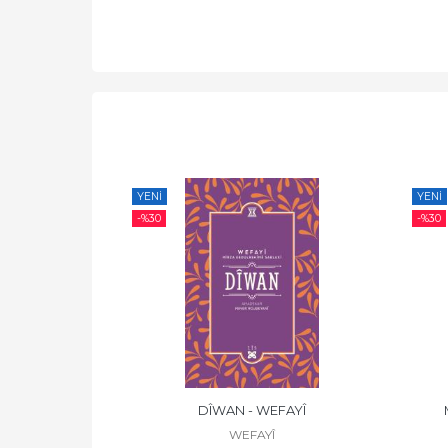
YENI
YENI
-%
30
-%
30
 CIZÎRÎ
DÎWAN - WEFAYÎ
ÎRÎ
WEFAYÎ