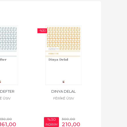
-%
30
-%
30
DEFTER
DINYA DELAL
NA
Ê ÛSIV
FÊRÎKÊ ÛSIV
FÊRÎK
230
,00
300
,00
%30
%30
161
,00
210
,00
İNDİRİM
İNDİRİM