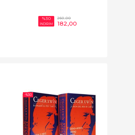
260
,00
%30
%3
182
,00
İNDİRİM
İNDİR
-%
30
YENI
-%
30