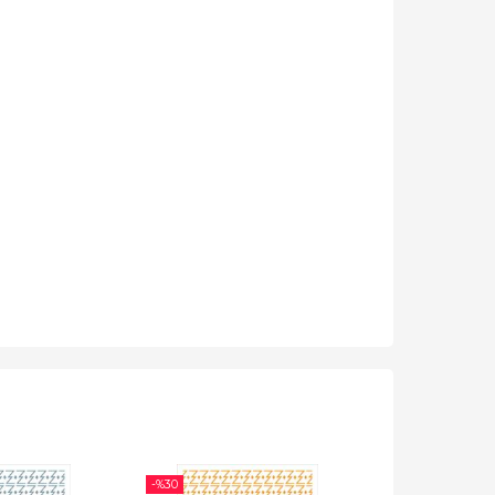
-%
30
-%
30