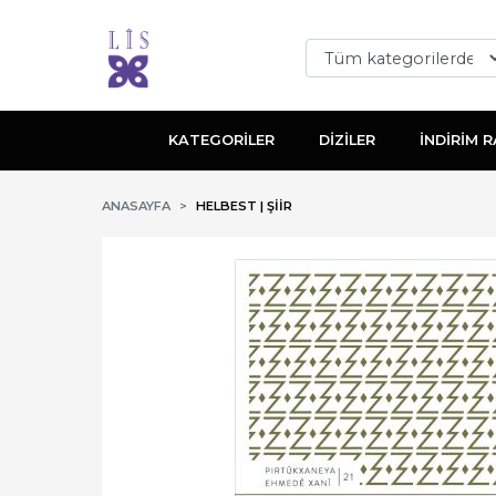
KATEGORİLER
DİZİLER
İNDİRİM R
ANASAYFA
HELBEST | ŞİİR