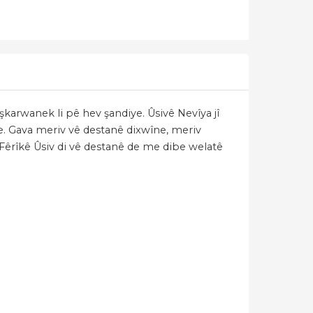
karwanek li pê hev şandiye. Ûsivê Nevîya jî
e. Gava meriv vê destanê dixwîne, meriv
. Fêrîkê Ûsiv di vê destanê de me dibe welatê