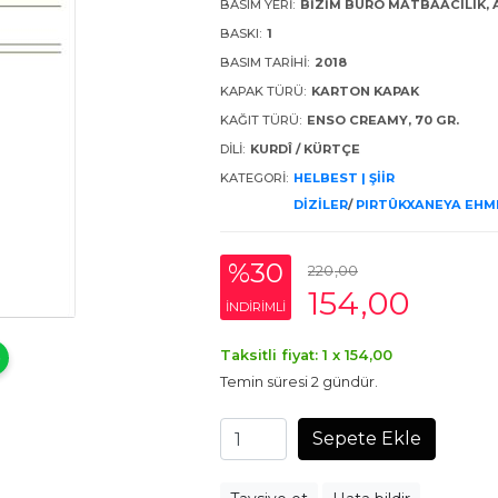
BASIM YERI:
BIZIM BÜRO MATBAACILIK,
BASKI:
1
BASIM TARIHI:
2018
KAPAK TÜRÜ:
KARTON KAPAK
KAĞIT TÜRÜ:
ENSO CREAMY, 70 GR.
DILI:
KURDÎ / KÜRTÇE
KATEGORI:
HELBEST | ŞİİR
DİZİLER
/
PIRTÛKXANEYA EHME
%30
220
,00
154
,00
INDIRIMLI
Taksitli fiyat: 1 x
154
,00
Temin süresi 2 gündür.
Sepete Ekle