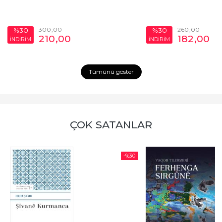
300
,00
260
,00
%30
%30
210
,00
182
,00
İNDİRİM
İNDİRİM
Tümünü göster
ÇOK SATANLAR
-%
30