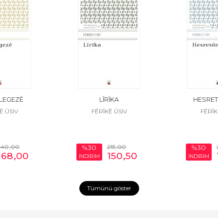
LEGEZÊ
LÎRÎKA
HESRET
Ê ÛSIV
FÊRÎKÊ ÛSIV
FÊRÎK
240
,00
215
,00
%30
%30
168
,00
150
,50
İNDİRİM
İNDİRİM
Tümünü göster