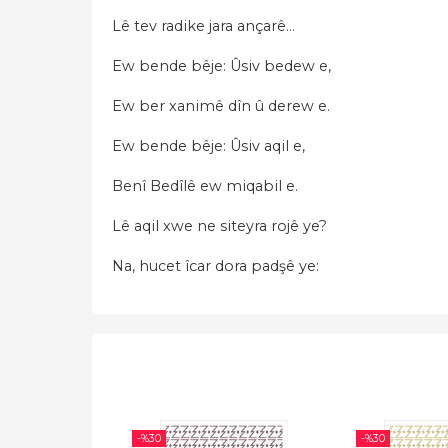
Lê tev radike jara ançarê…
Ew bende bêje: Ûsiv bedew e,
Ew ber xanimê dîn û derew e.
Ew bende bêje: Ûsiv aqil e,
Benî Bedîlê ew miqabil e.
Lê aqil xwe ne siteyra rojê ye?
Na, hucet îcar dora padşê ye:
-%
30
-%
30