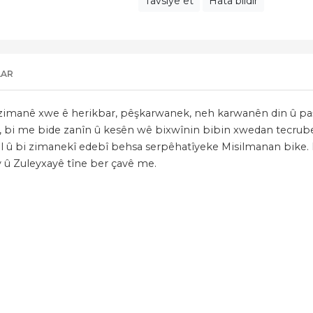
Tavsiye et
Hata bildir
LAR
i zimanê xwe ê herikbar, pêşkarwanek, neh karwanên din û paş
wê, bi me bide zanîn û kesên wê bixwînin bibin xwedan tecrub
ji dil û bi zimanekî edebî behsa serpêhatîyeke Misilmanan bike
iv û Zuleyxayê tîne ber çavê me.