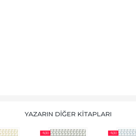
YAZARIN DİĞER KİTAPLARI
-%
30
-%
30