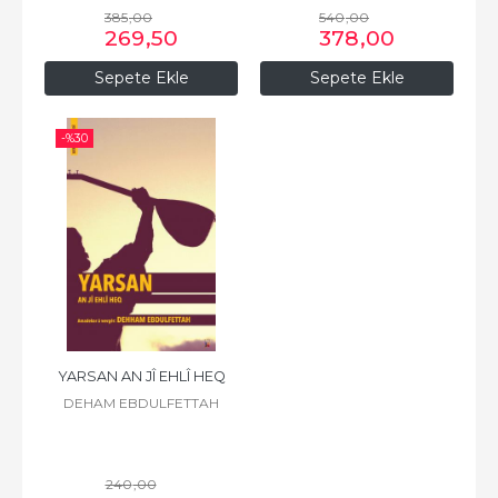
385
,00
540
,00
269
,50
378
,00
Sepete Ekle
Sepete Ekle
-%
30
YARSAN AN JÎ EHLÎ HEQ
DEHAM EBDULFETTAH
240
,00