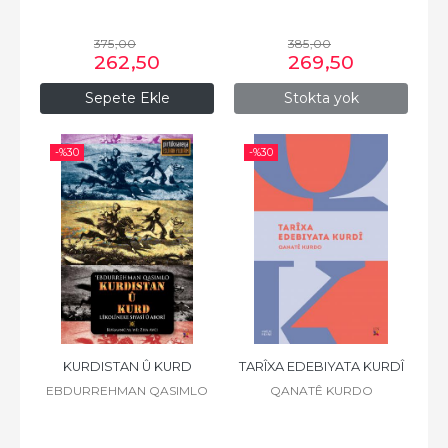
375
,00
385
,00
262
,50
269
,50
Sepete Ekle
Stokta yok
-%
30
-%
30
KURDISTAN Û KURD
TARÎXA EDEBIYATA KURDÎ
EBDURREHMAN QASIMLO
QANATÊ KURDO