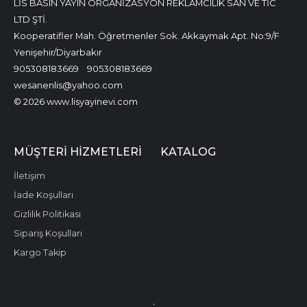
LİS BASIN YAYIN ORGANİZASYON REKLAMCILIK SAN VE TİC
LTD ŞTİ.
Kooperatifler Mah. Öğretmenler Sok. Akkaymak Apt. No:9/F
Yenişehir/Diyarbakır
905308183669
905308183669
wesanenlis@yahoo.com
© 2026 www.lisyayinevi.com
MÜŞTERI HIZMETLERI
KATALOG
İletişim
İade Koşulları
Gizlilik Politikası
Sipariş Koşulları
Kargo Takip
.