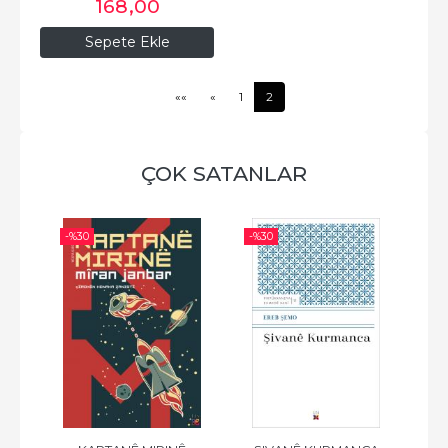
168
,00
Sepete Ekle
««
«
1
2
ÇOK SATANLAR
-%
30
-%
30
-%