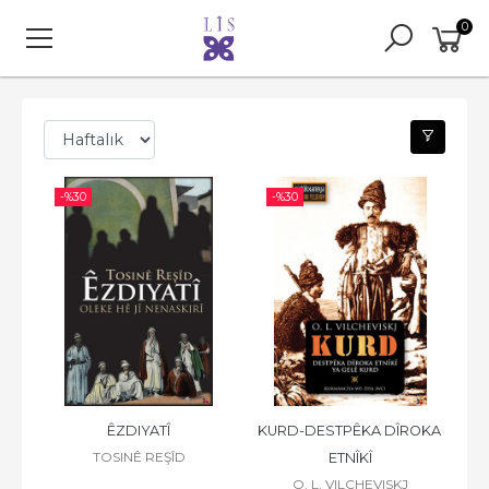
0
-%
30
-%
30
ÊZDIYATÎ
KURD-DESTPÊKA DÎROKA 
TOSINÊ REŞÎD
ETNÎKÎ
O. L. VILCHEVISKJ