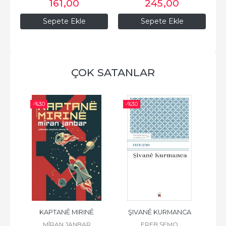
161
,00
245
,00
Sepete Ekle
Sepete Ekle
ÇOK SATANLAR
-%
30
-%
30
-%
 K.
KAPTANÊ MIRINÊ
ŞIVANÊ KURMANCA
F
Z
MÎRAN JANBAR
EREB ŞEMO