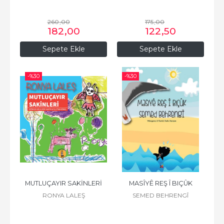
260
,00
175
,00
182
,00
122
,50
Sepete Ekle
Sepete Ekle
-%
30
-%
30
MUTLUÇAYIR SAKİNLERİ
MASÎYÊ REŞ Î BIÇÛK
RONYA LALEŞ
SEMED BEHRENGÎ