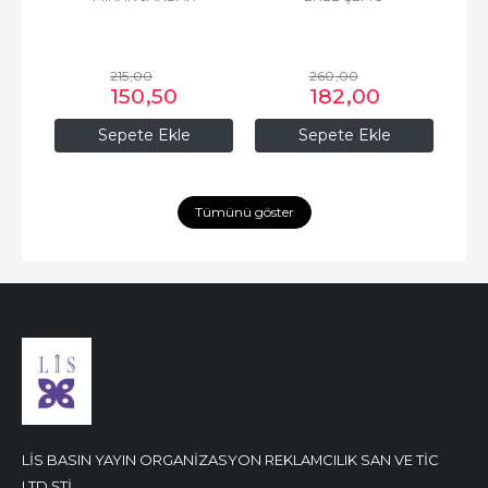
215
,00
260
,00
150
,50
182
,00
Sepete Ekle
Sepete Ekle
Tümünü göster
LİS BASIN YAYIN ORGANİZASYON REKLAMCILIK SAN VE TİC
LTD ŞTİ.