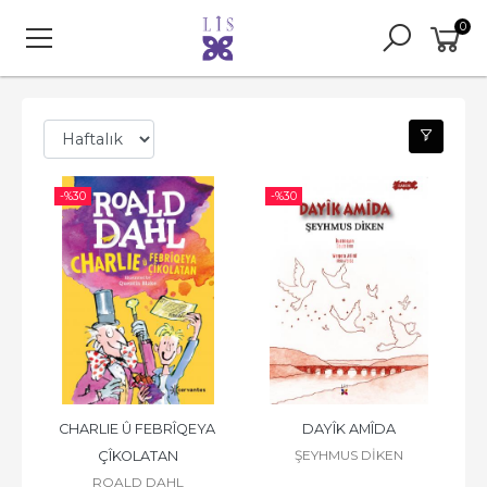
0
-%
30
-%
30
CHARLIE Û FEBRÎQEYA 
DAYÎK AMÎDA
ŞEYHMUS DİKEN
ÇÎKOLATAN
ROALD DAHL