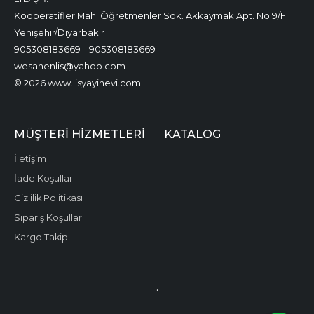
Kooperatifler Mah. Öğretmenler Sok. Akkaymak Apt. No:9/F
Yenişehir/Diyarbakır
905308183669
905308183669
wesanenlis@yahoo.com
© 2026 www.lisyayinevi.com
MÜŞTERI HIZMETLERI
KATALOG
İletişim
İade Koşulları
Gizlilik Politikası
Sipariş Koşulları
Kargo Takip
.