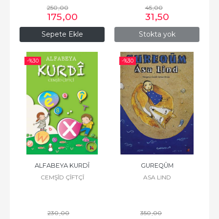
250
,00
45
,00
175
,00
31
,50
Sepete Ekle
Stokta yok
-%
30
-%
30
ALFABEYA KURDÎ
GUREQÛM
CEMŞÎD ÇÎFTÇÎ
ASA LIND
230
,00
350
,00