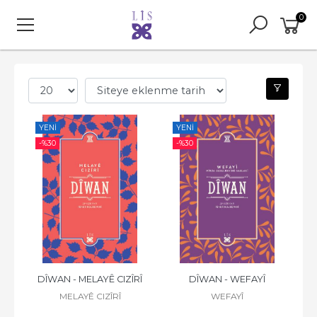
0
YENI
YENI
-%
30
-%
30
DÎWAN - MELAYÊ CIZÎRÎ
DÎWAN - WEFAYÎ
MELAYÊ CIZÎRÎ
WEFAYÎ