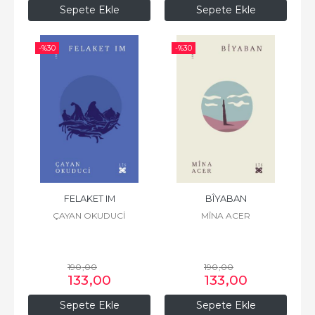
Sepete Ekle
Sepete Ekle
-%
30
-%
30
FELAKET IM
BÎYABAN
ÇAYAN OKUDUCİ
MÎNA ACER
190
,00
190
,00
133
,00
133
,00
Sepete Ekle
Sepete Ekle