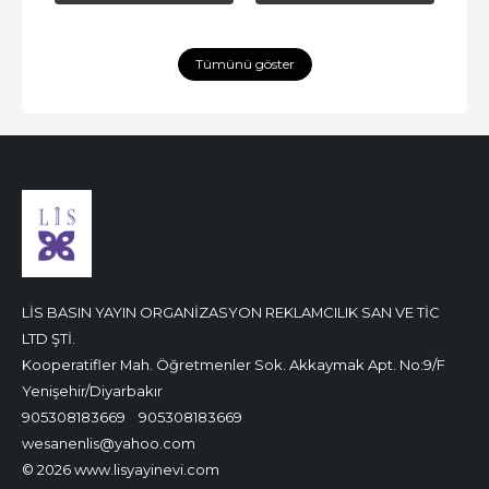
Tümünü göster
LİS BASIN YAYIN ORGANİZASYON REKLAMCILIK SAN VE TİC
LTD ŞTİ.
Kooperatifler Mah. Öğretmenler Sok. Akkaymak Apt. No:9/F
Yenişehir/Diyarbakır
905308183669
905308183669
wesanenlis@yahoo.com
© 2026 www.lisyayinevi.com