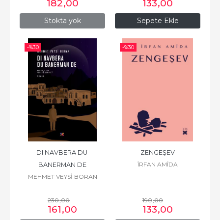
182
,00
133
,00
Stokta yok
Sepete Ekle
-%
30
-%
30
DI NAVBERA DU 
ZENGEŞEV
ÎRFAN AMÎDA
BANERMAN DE
MEHMET VEYSİ BORAN
230
,00
190
,00
161
,00
133
,00