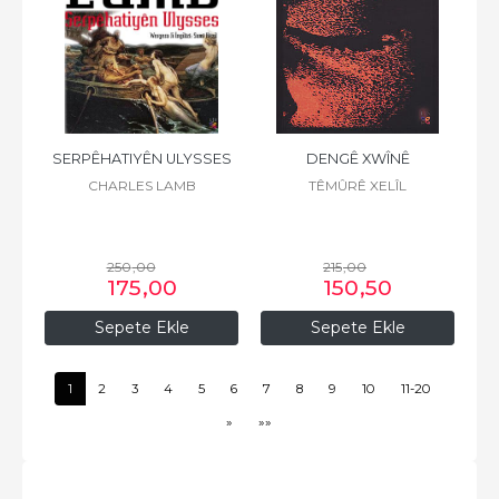
SERPÊHATIYÊN ULYSSES
DENGÊ XWÎNÊ
CHARLES LAMB
TÊMÛRÊ XELÎL
250
,00
215
,00
175
,00
150
,50
Sepete Ekle
Sepete Ekle
1
2
3
4
5
6
7
8
9
10
11-20
»
»»