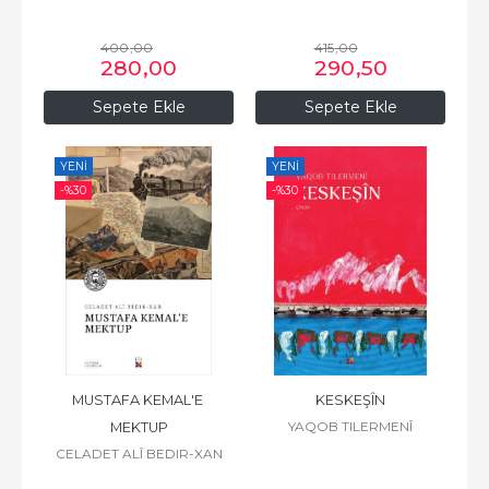
400
,00
415
,00
280
,00
290
,50
Sepete Ekle
Sepete Ekle
YENI
YENI
-%
30
-%
30
MUSTAFA KEMAL'E 
KESKEŞÎN
YAQOB TILERMENÎ
MEKTUP
CELADET ALÎ BEDIR-XAN