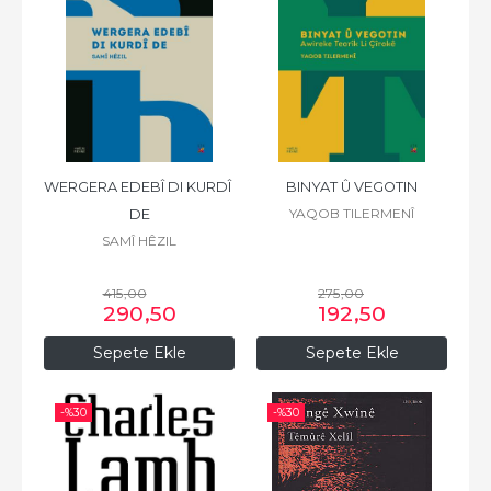
WERGERA EDEBÎ DI KURDÎ 
BINYAT Û VEGOTIN
YAQOB TILERMENÎ
DE
SAMÎ HÊZIL
415
,00
275
,00
290
,50
192
,50
Sepete Ekle
Sepete Ekle
-%
30
-%
30