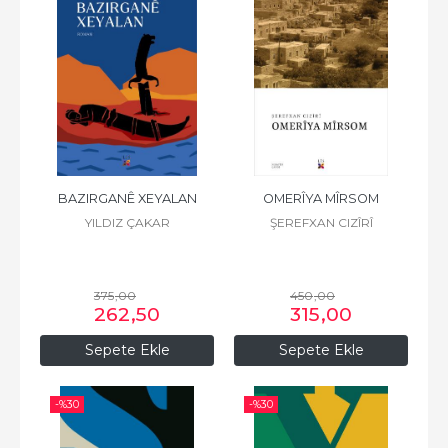
BAZIRGANÊ XEYALAN
OMERÎYA MÎRSOM
YILDIZ ÇAKAR
ŞEREFXAN CIZÎRÎ
375
,00
450
,00
262
,50
315
,00
Sepete Ekle
Sepete Ekle
-%
30
-%
30