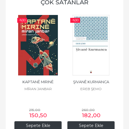
ÇOK SATANLAR
-%
30
-%
30
-%
 K.
KAPTANÊ MIRINÊ
ŞIVANÊ KURMANCA
F
Z
MÎRAN JANBAR
EREB ŞEMO
215
,00
260
,00
150
,50
182
,00
Sepete Ekle
Sepete Ekle