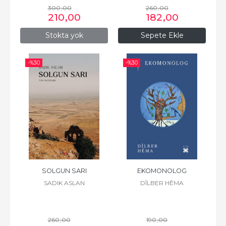
300
,00
260
,00
210
,00
182
,00
Stokta yok
Sepete Ekle
-%
30
-%
30
SOLGUN SARI
EKOMONOLOG
SADIK ASLAN
DÎLBER HÊMA
260
,00
190
,00