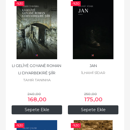
-%
30
-%
30
LI GELÎYÊ GOYANÊ ROMAN 
JAN
ÎLHAMÎ SÎDAR
LI DIYARBEKİRÊ ŞİÎR
TAHIR TANINHA
240
,00
250
,00
168
,00
175
,00
Sepete Ekle
Sepete Ekle
-%
30
-%
30