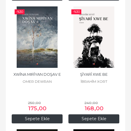
-%
30
-%
30
XWÎNA MIRÎYAN DOŞAV E
ŞÎYARÎ XWE BE
OMER DEWRAN
ÎBRAHÎM XORT
250
,00
240
,00
175
,00
168
,00
Sepete Ekle
Sepete Ekle