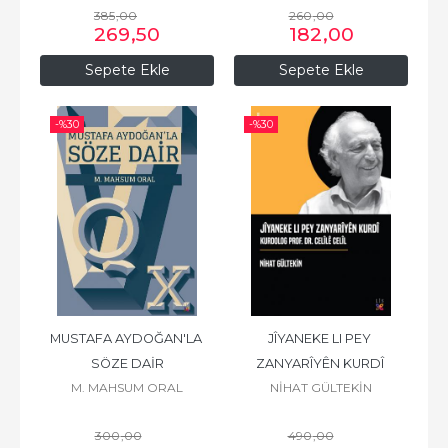
385
,00
260
,00
269
,50
182
,00
Sepete Ekle
Sepete Ekle
-%
30
-%
30
MUSTAFA AYDOĞAN'LA 
JÎYANEKE LI PEY 
SÖZE DAİR
ZANYARÎYÊN KURDÎ 
M. MAHSUM ORAL
NİHAT GÜLTEKİN
KURDOLOG PROF. DR. 
CELÎLÊ CELÎL
300
,00
490
,00