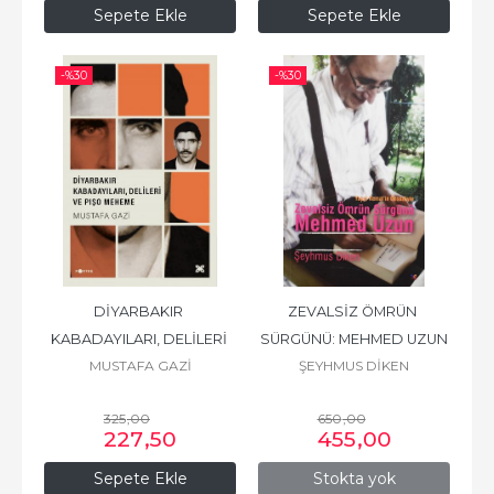
Sepete Ekle
Sepete Ekle
-%
30
-%
30
DİYARBAKIR 
ZEVALSİZ ÖMRÜN 
KABADAYILARI, DELİLERİ 
SÜRGÜNÜ: MEHMED UZUN
MUSTAFA GAZİ
ŞEYHMUS DİKEN
VE PIŞO MEHEME
325
,00
650
,00
227
,50
455
,00
Sepete Ekle
Stokta yok