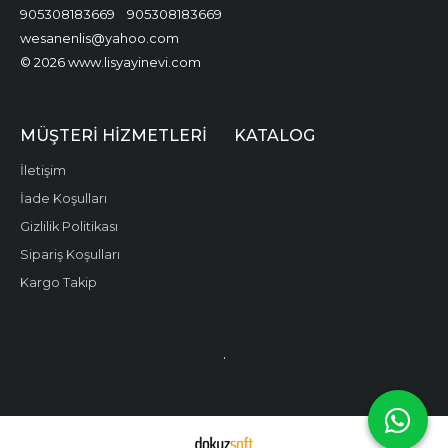
905308183669
905308183669
wesanenlis@yahoo.com
© 2026 www.lisyayinevi.com
MÜŞTERI HIZMETLERI
KATALOG
İletişim
İade Koşulları
Gizlilik Politikası
Sipariş Koşulları
Kargo Takip
.