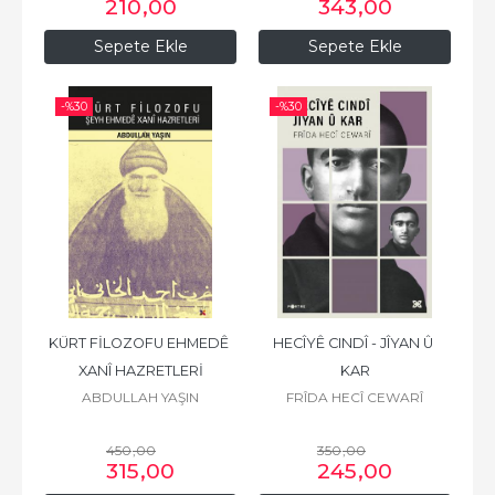
210
,00
343
,00
Sepete Ekle
Sepete Ekle
-%
30
-%
30
KÜRT FİLOZOFU EHMEDÊ 
HECÎYÊ CINDÎ - JÎYAN Û 
XANÎ HAZRETLERİ
KAR
ABDULLAH YAŞIN
FRÎDA HECÎ CEWARÎ
450
,00
350
,00
315
,00
245
,00