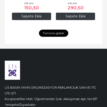
215
,00
415
,00
150
,50
290
,50
Sepete Ekle
Sepete Ekle
Tümünü göster
LİS BASIN YAYIN ORGANİZASYON REKLAMCILIK SAN VE TİC
LTD ŞTİ.
Kooperatifler Mah. Öğretmenler Sok. Akkaymak Apt. No:9/F
Yenişehir/Diyarbakır