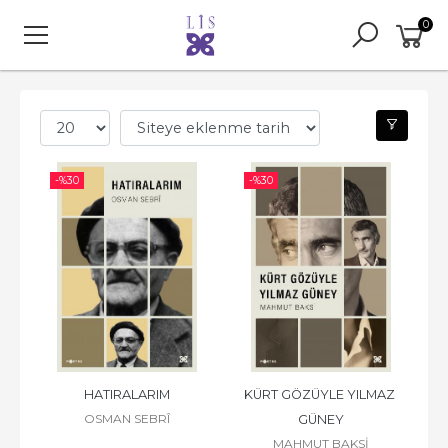
0
-%
30
-%
30
HATIRALARIM
KÜRT GÖZÜYLE YILMAZ 
OSMAN SEBRÎ
GÜNEY
MAHMUT BAKSİ