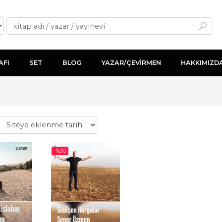
AFI
SET
BLOG
YAZAR/ÇEVİRMEN
HAKKIMIZD
-%
30