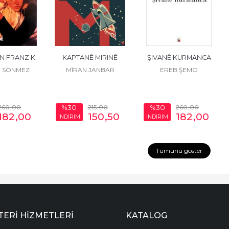
N FRANZ K.
KAPTANÊ MIRINÊ
ŞIVANÊ KURMANCA
 SÖNMEZ
MÎRAN JANBAR
EREB ŞEMO
260
,00
215
,00
260
,00
%30
%30
182
,00
150
,50
182
,00
İNDİRİM
İNDİRİM
Tümünü göster
ERI HIZMETLERI
KATALOG