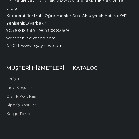
LİS BASIN YAYIN ORGANİZASYON REKLAMCILIK SAN VE TİC
LTD ŞTİ.
Kooperatifler Mah. Öğretmenler Sok. Akkaymak Apt. No:9/F
Yenişehir/Diyarbakır
905308183669
905308183669
wesanenlis@yahoo.com
© 2026 www.lisyayinevi.com
MÜŞTERI HIZMETLERI
KATALOG
İletişim
İade Koşulları
Gizlilik Politikası
Sipariş Koşulları
Kargo Takip
.