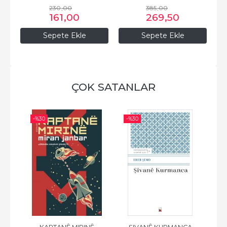
230
,00
385
,00
161
,00
269
,50
Sepete Ekle
Sepete Ekle
ÇOK SATANLAR
-%
30
-%
30
-%