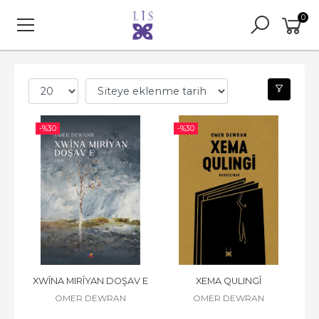
0
-%
30
-%
30
XWÎNA MIRÎYAN DOŞAV E
XEMA QULINGÎ
OMER DEWRAN
OMER DEWRAN