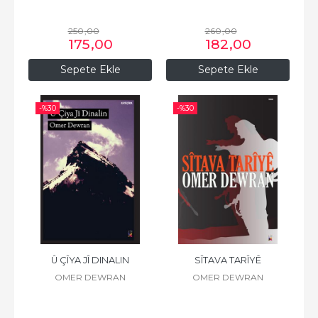
250
,00
260
,00
175
,00
182
,00
Sepete Ekle
Sepete Ekle
-%
30
-%
30
Û ÇÎYA JÎ DINALIN
SÎTAVA TARÎYÊ
OMER DEWRAN
OMER DEWRAN