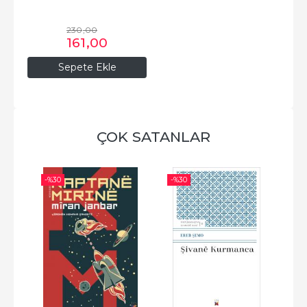
230
,00
161
,00
Sepete Ekle
ÇOK SATANLAR
-%
30
-%
30
-%