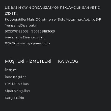
LİS BASIN YAYIN ORGANİZASYON REKLAMCILIK SAN VE TİC
LTD ŞTİ.
Kooperatifler Mah. Öğretmenler Sok. Akkaymak Apt. No:9/F
Yenişehir/Diyarbakır
905308183669
905308183669
wesanenlis@yahoo.com
© 2026 www.lisyayinevi.com
MÜŞTERI HIZMETLERI
KATALOG
İletişim
İade Koşulları
Gizlilik Politikası
Sipariş Koşulları
Kargo Takip