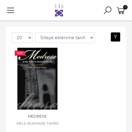
0
-%
30
MEDRESE
MELE BURHANE TARÎNÎ