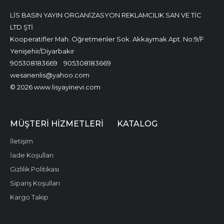
LİS BASIN YAYIN ORGANİZASYON REKLAMCILIK SAN VE TİC
LTD ŞTİ.
Kooperatifler Mah. Öğretmenler Sok. Akkaymak Apt. No:9/F
Yenişehir/Diyarbakır
905308183669
905308183669
wesanenlis@yahoo.com
© 2026 www.lisyayinevi.com
MÜŞTERI HIZMETLERI
KATALOG
İletişim
İade Koşulları
Gizlilik Politikası
Sipariş Koşulları
Kargo Takip