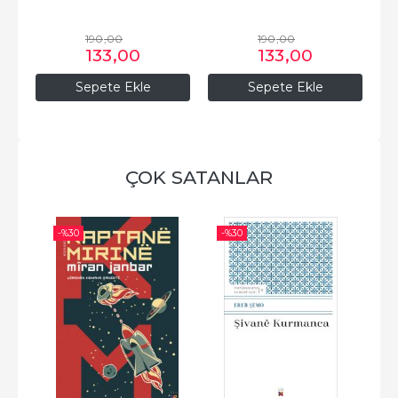
190
,00
190
,00
133
,00
133
,00
Sepete Ekle
Sepete Ekle
ÇOK SATANLAR
-%
30
-%
30
-%