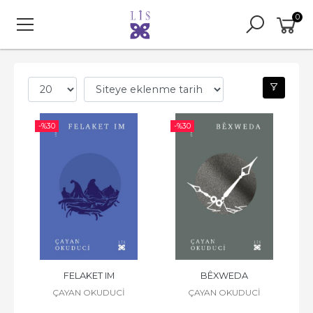
0
-%
30
-%
30
FELAKET IM
BÊXWEDA
ÇAYAN OKUDUCİ
ÇAYAN OKUDUCİ